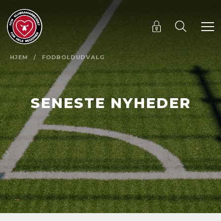
HJEM
/
FODBOLDUDVALG
SENESTE NYHEDER