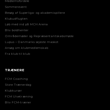
Medlemsfordele
Sommerevent
Besøg af Superliga- og akademispillere
Klubudflugten
Løb med ind på MCH Arena
Bliv boldhenter
Områdemøder og Repræsentantskabsmøde
Lupus – Danmarks sejeste maskot
Ansøg om klubmedlemskab
Fra klub til klub
TRÆNERE
FCM Coaching
Store Trænerdag
Klubkurser
FCM Ulvetræning
Bliv FCM-træner