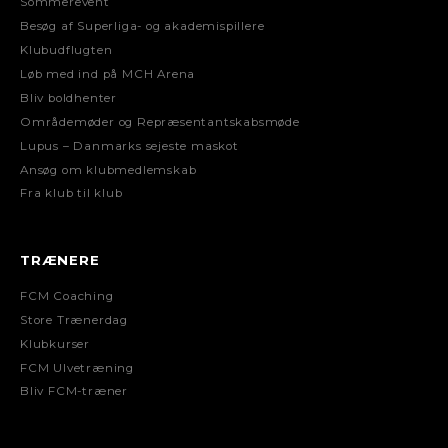
Sommerevent
Besøg af Superliga- og akademispillere
Klubudflugten
Løb med ind på MCH Arena
Bliv boldhenter
Områdemøder og Repræsentantskabsmøde
Lupus – Danmarks sejeste maskot
Ansøg om klubmedlemskab
Fra klub til klub
TRÆNERE
FCM Coaching
Store Trænerdag
Klubkurser
FCM Ulvetræning
Bliv FCM-træner