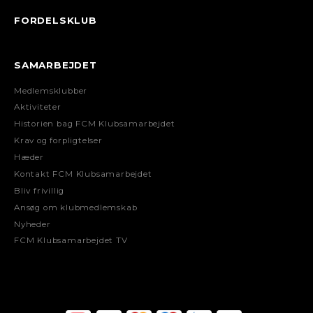
FORDELSKLUB
SAMARBEJDET
Medlemsklubber
Aktiviteter
Historien bag FCM Klubsamarbejdet
Krav og forpligtelser
Hæder
Kontakt FCM Klubsamarbejdet
Bliv frivillig
Ansøg om klubmedlemskab
Nyheder
FCM Klubsamarbejdet TV