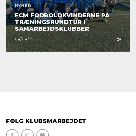
NYHED
FCM FODBOLDKVINDERNE PÅ
TRÆNINGSRUNDTUR I
SAMARBEJDSKLUBBER
04/04/25
FØLG KLUBSMARBEJDET