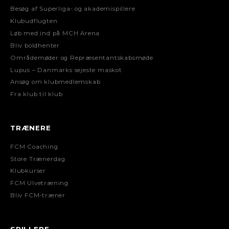
Besøg af Superliga- og akademispillere
Klubudflugten
Løb med ind på MCH Arena
Bliv boldhenter
Områdemøder og Repræsentantskabsmøde
Lupus – Danmarks sejeste maskot
Ansøg om klubmedlemskab
Fra klub til klub
TRÆNERE
FCM Coaching
Store Trænerdag
Klubkurser
FCM Ulvetræning
Bliv FCM-træner