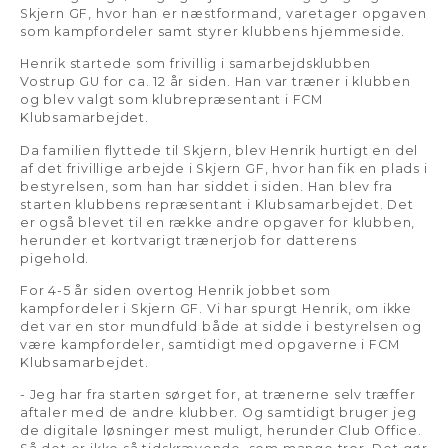
Skjern GF, hvor han er næstformand, varetager opgaven
som kampfordeler samt styrer klubbens hjemmeside.
Henrik startede som frivillig i samarbejdsklubben
Vostrup GU for ca. 12 år siden. Han var træner i klubben
og blev valgt som klubrepræsentant i FCM
Klubsamarbejdet.
Da familien flyttede til Skjern, blev Henrik hurtigt en del
af det frivillige arbejde i Skjern GF, hvor han fik en plads i
bestyrelsen, som han har siddet i siden. Han blev fra
starten klubbens repræsentant i Klubsamarbejdet. Det
er også blevet til en række andre opgaver for klubben,
herunder et kortvarigt trænerjob for datterens
pigehold.
For 4-5 år siden overtog Henrik jobbet som
kampfordeler i Skjern GF. Vi har spurgt Henrik, om ikke
det var en stor mundfuld både at sidde i bestyrelsen og
være kampfordeler, samtidigt med opgaverne i FCM
Klubsamarbejdet.
- Jeg har fra starten sørget for, at trænerne selv træffer
aftaler med de andre klubber. Og samtidigt bruger jeg
de digitale løsninger mest muligt, herunder Club Office.