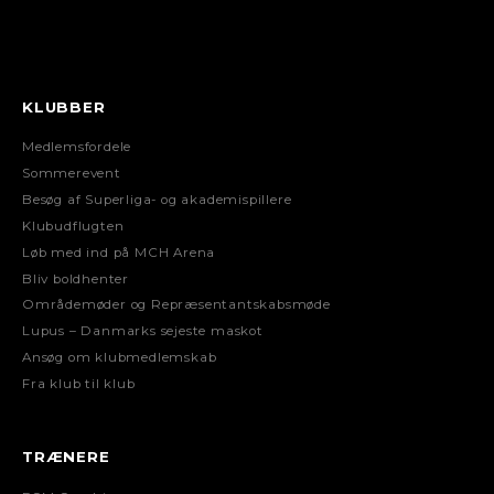
KLUBBER
Medlemsfordele
Sommerevent
Besøg af Superliga- og akademispillere
Klubudflugten
Løb med ind på MCH Arena
Bliv boldhenter
Områdemøder og Repræsentantskabsmøde
Lupus – Danmarks sejeste maskot
Ansøg om klubmedlemskab
Fra klub til klub
TRÆNERE