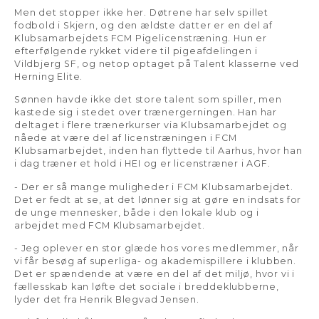
Men det stopper ikke her. Døtrene har selv spillet
fodbold i Skjern, og den ældste datter er en del af
Klubsamarbejdets FCM Pigelicenstræning. Hun er
efterfølgende rykket videre til pigeafdelingen i
Vildbjerg SF, og netop optaget på Talent klasserne ved
Herning Elite.
Sønnen havde ikke det store talent som spiller, men
kastede sig i stedet over trænergerningen. Han har
deltaget i flere trænerkurser via Klubsamarbejdet og
nåede at være del af licenstræningen i FCM
Klubsamarbejdet, inden han flyttede til Aarhus, hvor han
i dag træner et hold i HEI og er licenstræner i AGF.
- Der er så mange muligheder i FCM Klubsamarbejdet.
Det er fedt at se, at det lønner sig at gøre en indsats for
de unge mennesker, både i den lokale klub og i
arbejdet med FCM Klubsamarbejdet.
- Jeg oplever en stor glæde hos vores medlemmer, når
vi får besøg af superliga- og akademispillere i klubben.
Det er spændende at være en del af det miljø, hvor vi i
fællesskab kan løfte det sociale i breddeklubberne,
lyder det fra Henrik Blegvad Jensen.