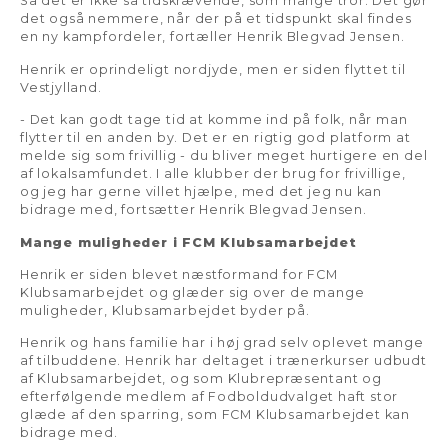
Så det er ikke så tidskrævende, som mange tror. Det gør
det også nemmere, når der på et tidspunkt skal findes
en ny kampfordeler, fortæller Henrik Blegvad Jensen.
Henrik er oprindeligt nordjyde, men er siden flyttet til
Vestjylland.
- Det kan godt tage tid at komme ind på folk, når man
flytter til en anden by. Det er en rigtig god platform at
melde sig som frivillig - du bliver meget hurtigere en del
af lokalsamfundet. I alle klubber der brug for frivillige,
og jeg har gerne villet hjælpe, med det jeg nu kan
bidrage med, fortsætter Henrik Blegvad Jensen.
Mange muligheder i FCM Klubsamarbejdet
Henrik er siden blevet næstformand for FCM
Klubsamarbejdet og glæder sig over de mange
muligheder, Klubsamarbejdet byder på.
Henrik og hans familie har i høj grad selv oplevet mange
af tilbuddene. Henrik har deltaget i trænerkurser udbudt
af Klubsamarbejdet, og som Klubrepræsentant og
efterfølgende medlem af Fodboldudvalget haft stor
glæde af den sparring, som FCM Klubsamarbejdet kan
bidrage med.