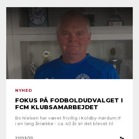
NYHED
FOKUS PÅ FODBOLDUDVALGET I
FCM KLUBSAMARBEJDET
Bo Nielsen har været frivillig i Koldby-Hørdum IF
i en lang årrække - ca. 40 år er det blevet til.
22/03/22