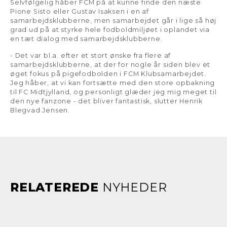
Selvfølgelig håber FCM på at kunne finde den næste
Pione Sisto eller Gustav Isaksen i en af
samarbejdsklubberne, men samarbejdet går i lige så høj
grad ud på at styrke hele fodboldmiljøet i oplandet via
en tæt dialog med samarbejdsklubberne.
- Det var bl.a. efter et stort ønske fra flere af
samarbejdsklubberne, at der for nogle år siden blev et
øget fokus på pigefodbolden i FCM Klubsamarbejdet.
Jeg håber, at vi kan fortsætte med den store opbakning
til FC Midtjylland, og personligt glæder jeg mig meget til
den nye fanzone - det bliver fantastisk, slutter Henrik
Blegvad Jensen.
RELATEREDE
NYHEDER