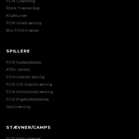
FCM Coaching
Store Trænerdag
Klubkurser
FCM Ulvetræning
Bliv FCM-træner
SPILLERE
FCM Fodboldskole
ATK+ center
FCM-licenstræning
FCM U13 licenstræning
FCM Minilicenstræning
FCM Pigefodboldskole
Selvtræning
STÆVNER/CAMPS
FCM Mini League