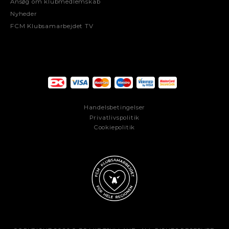
Ansøg om klubmedlemskab
Nyheder
FCM Klubsamarbejdet TV
Handelsbetingelser
Privatlivspolitik
Cookiepolitik