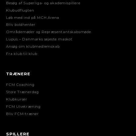
Besøg af Superliga- og akademispillere
Klubudflugten
Løb med ind på MCH Arena
Bliv boldhenter
Områdemøder og Repræsentantskabsmøde
Lupus – Danmarks sejeste maskot
Ansøg om klubmedlemskab
Fra klub til klub
TRÆNERE
FCM Coaching
Store Trænerdag
Klubkurser
FCM Ulvetræning
Bliv FCM-træner
SPILLERE