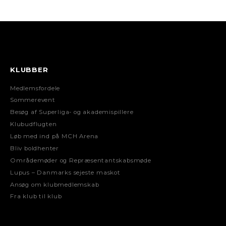
KLUBBER
Medlemsfordele
Sommerevent
Besøg af Superliga- og akademispillere
Klubudflugten
Løb med ind på MCH Arena
Bliv boldhenter
Områdemøder og Repræsentantskabsmøde
Lupus – Danmarks sejeste maskot
Ansøg om klubmedlemskab
Fra klub til klub