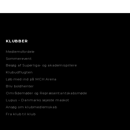
KLUBBER
Medlemsfordele
Sommerevent
Besøg af Superliga- og akademispillere
Klubudflugten
Løb med ind på MCH Arena
Bliv boldhenter
Områdemøder og Repræsentantskabsmøde
Lupus – Danmarks sejeste maskot
Ansøg om klubmedlemskab
Fra klub til klub