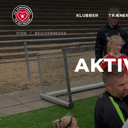
KLUBBER
TRÆNE
HJEM
/
BEGIVENHEDER
AKTI