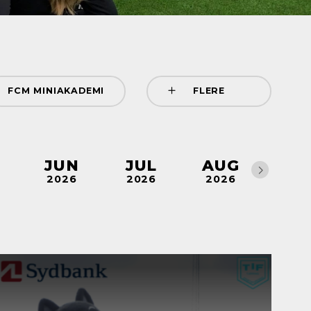
FCM MINIAKADEMI
FLERE
GELICENSHOLD
J
JUN
JUL
AUG
SE
2026
2026
2026
202
ORÆLDREUNIVERS
GIONENS HOLD CUP
ULVECUP