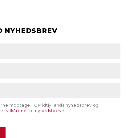
D NYHEDSBREV
gerne modtage FC Midtjyllands nyhedsbrev og
rer
vilkårene for nyhedsbreve
.