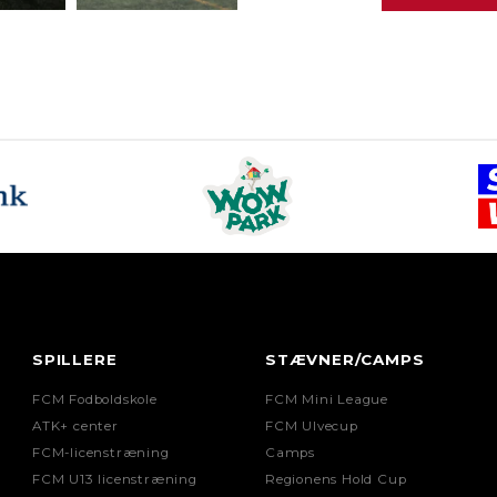
SPILLERE
STÆVNER/CAMPS
FCM Fodboldskole
FCM Mini League
ATK+ center
FCM Ulvecup
FCM-licenstræning
Camps
FCM U13 licenstræning
Regionens Hold Cup