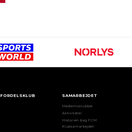
FORDELSKLUB
SAMARBEJDET
Medlemsklubber
Aktiviteter
Historien bag FCM
Klubsamarbejdet