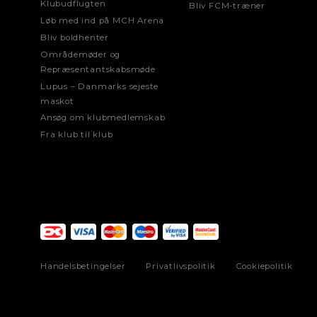
Klubudflugten
Bliv FCM-træner
Løb med ind på MCH Arena
Bliv boldhenter
Områdemøder og
Repræsentantskabsmøde
Lupus – Danmarks sejeste
maskot
Ansøg om klubmedlemskab
Fra klub til klub
Handelsbetingelser
Privatlivspolitik
Cookiepolitik