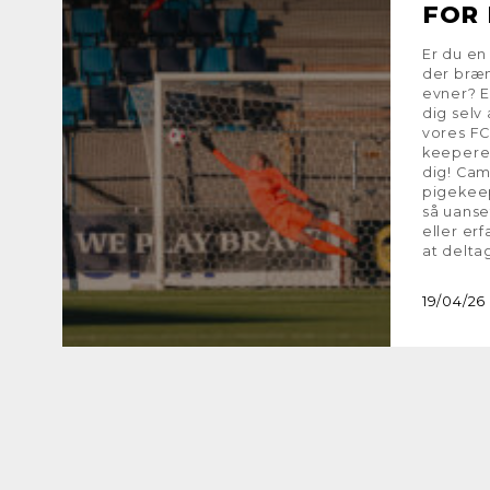
FOR
Er du en
der bræn
evner? E
dig selv
vores F
keepere 
dig! Cam
pigekeep
så uans
eller er
at delta
19/04/26