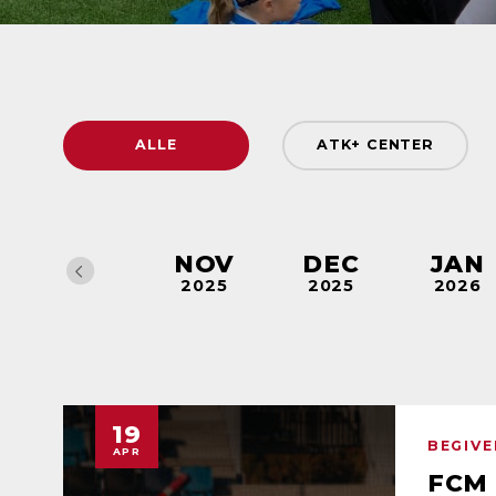
ALLE
ATK+ CENTER
FCM MINILICENSTRÆNING
OKT
NOV
DEC
JAN
2025
2025
2025
2026
FCM-LICENSTRÆNING
FODBOLD
JUBILÆUM
KAMPE
19
BEGIV
APR
STÆVNE
SUPERLIGA
FCM