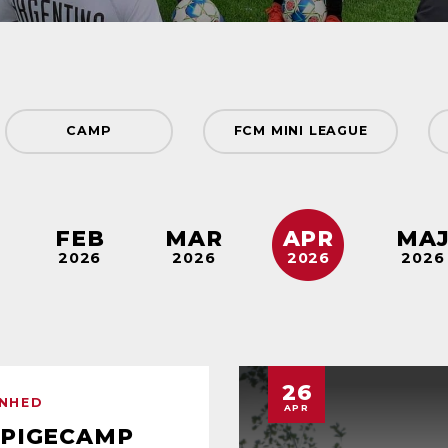
CAMP
FCM MINI LEAGUE
FCM PIGEFODBOLDSKOLE
FCM PI
FEB
MAR
APR
MA
2026
2026
2026
2026
SKOLE
FODBOLDTRÆNING
F
KLUBBESØG
MØDER
RE
26
ENHED
APR
TOPCENTER
TRÆNERKURSER
 PIGECAMP