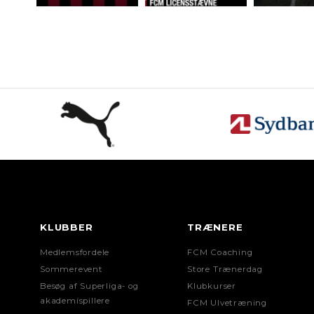
KLUBBER
TRÆNERE
Medlemsfordele
FCM Coaching
Sommerevent
Store Trænerdag
Besøg af Superliga- og
Klubkurser
akademispillere
FCM Ulvetræning