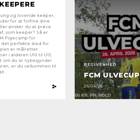
 KEEPERE
 ung og lovende keeper,
der for at forfine dine
ller ønsker du at prøve
 af, som keeper? Så er
CM Pigecamp for
det perfekte sted for
pen er målrettet
er i alderen U10 til U13,
et om du er nybegynder
BEGIVENHED
faren, er du velkommen til
ge.
FCM ULVECUP
26/04/26