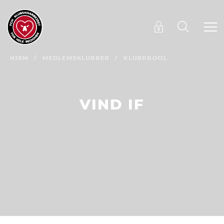
HJEM
/
MEDLEMSKLUBBER
/
KLUBPROFIL
VIND IF