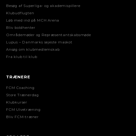
Besøg af Superliga- og akademispillere
Klubudflugten
Løb med ind på MCH Arena
Bliv boldhenter
Områdemøder og Repræsentantskabsmøde
Lupus – Danmarks sejeste maskot
Ansøg om klubmedlemskab
Fra klub til klub
TRÆNERE
FCM Coaching
Store Trænerdag
Klubkurser
FCM Ulvetræning
Bliv FCM-træner