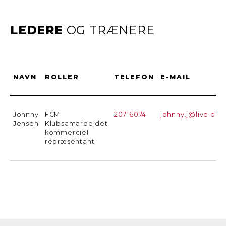
LEDERE
OG TRÆNERE
NAVN
ROLLER
TELEFON
E-MAIL
Johnny
FCM
20716074
johnny.j@live.dk
Jensen
Klubsamarbejdet
kommerciel
repræsentant