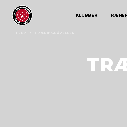
KLUBBER
TRÆNE
HJEM
/
TRÆNINGSØVELSER
TR