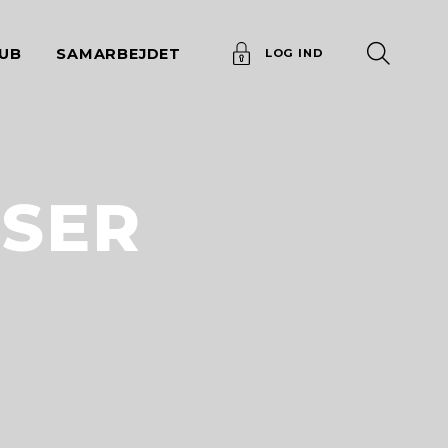
UB
SAMARBEJDET
LOG IND
SER