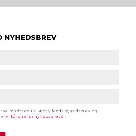
D NYHEDSBREV
gerne modtage FC Midtjyllands nyhedsbrev og
rer
vilkårene for nyhedsbreve
.