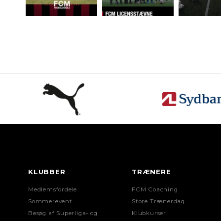
KLUBBER
TRÆNERE
Medlemsfordele
FCM Coaching
Sommerevent
Store Trænerdag
Besøg af Superliga- og
Klubkurser