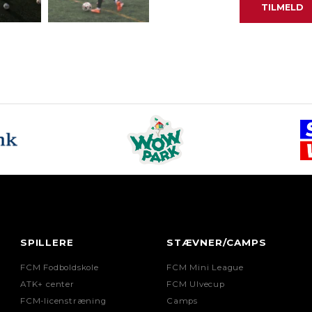
SPILLERE
STÆVNER/CAMPS
FCM Fodboldskole
FCM Mini League
ATK+ center
FCM Ulvecup
FCM-licenstræning
Camps