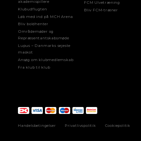
akademispillere
FCM Ulvetræning
Klubudflugten
Bliv FCM-træner
Løb med ind på MCH Arena
Bliv boldhenter
Områdemøder og
Repræsentantskabsmøde
Lupus – Danmarks sejeste
maskot
Ansøg om klubmedlemskab
Fra klub til klub
Handelsbetingelser
Privatlivspolitik
Cookiepolitik