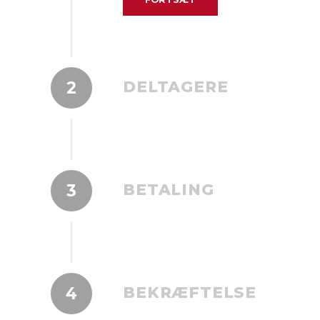
DELTAGERE
2
Her bedes du indtaste infor
FORNAVN
BETALING
3
Indtast dine betalingsoplysninger
MOBIL
BEKRÆFTELSE
4