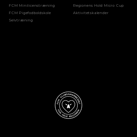
Str. 164
FCM Minilicenstræning
Regionens Hold Micro Cup
XS
FCM Pigefodboldskole
Aktivitetskalender
Selvtræning
S
M
)
NAVN PÅ MOR
BEKRÆFT NEDEN
VORES SAMTYKK
Samtykkeerklæ