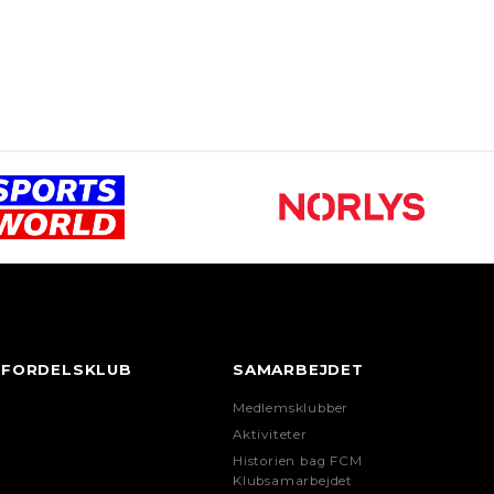
ed og årstal er korrekt
STØRRELSER)
FORDELSKLUB
SAMARBEJDET
Medlemsklubber
Aktiviteter
Historien bag FCM
Klubsamarbejdet