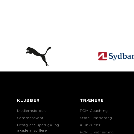
TAK for din tilmelding.
KLUB
Vi glæder os til at se dig.
Min klub er ikke på listen
ØNSKET CENTER
Center NORD (Område 1, 2 og 6
Center SYD (Område 3, 4 og 5)
T-SHIRT (PUMA-STØRRELSER)
KLUBBER
TRÆNERE
Str. 128
Medlemsfordele
FCM Coaching
Str. 140
Sommerevent
Store Trænerdag
Besøg af Superliga- og
Klubkurser
Str. 152
akademispillere
FCM Ulvetræning