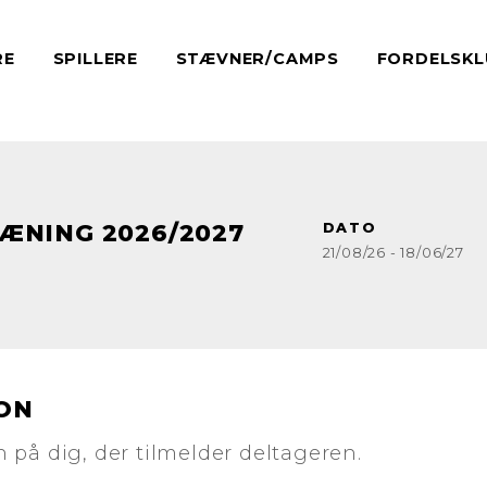
RE
SPILLERE
STÆVNER/CAMPS
FORDELSKL
ÆNING 2026/2027
DATO
21/08/26
- 18/06/27
ON
 på dig, der tilmelder deltageren.