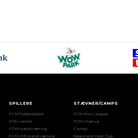
FØDSELSDATO
Sørg for, at dag, mån
KØN
Dreng
Pige
SHORTS (PUMA-
SPILLERE
STÆVNER/CAMPS
Str. 128
FCM Fodboldskole
FCM Mini League
Str. 140
ATK+ center
FCM Ulvecup
FCM-licenstræning
Camps
Str. 152
FCM U13 licenstræning
Regionens Hold Cup