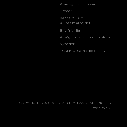
Krav og forpligtelser
Hæder
Kontakt FCM
Klubsamarbejdet
Bliv frivillig
Ansøg om klubmedlemskab
Nyheder
FCM Klubsamarbejdet TV
COPYRIGHT 2026 © FC MIDTJYLLAND. ALL RIGHTS
RESERVED
FOR, AT DU HAR LÆST OG ACCEPTERER
EERKLÆRING
ring