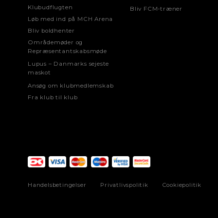
Str. 164
Klubudflugten
Bliv FCM-træner
Løb med ind på MCH Arena
XS
Bliv boldhenter
S
Områdemøder og
Repræsentantskabsmøde
M
Lupus – Danmarks sejeste
maskot
Ansøg om klubmedlemskab
STRØMPER (PUMA-STØRRELSER
Fra klub til klub
Str. 31-34
Str. 35-38
Str. 39-42
Str. 43-46
Handelsbetingelser
Privatlivspolitik
Cookiepolitik
NAVN PÅ FAR