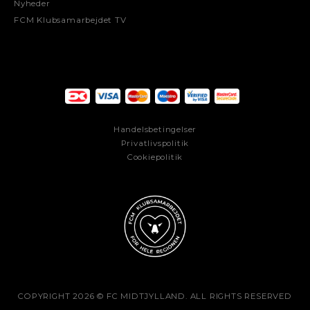
Nyheder
FCM Klubsamarbejdet TV
Handelsbetingelser
Privatlivspolitik
Cookiepolitik
COPYRIGHT 2026 © FC MIDTJYLLAND. ALL RIGHTS RESERVED