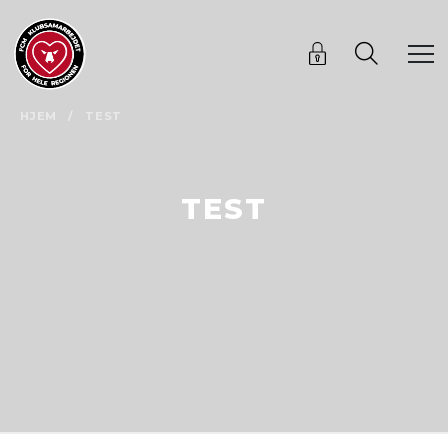
HJEM
/
TEST
TEST