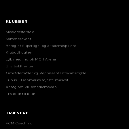
KLUBBER
Medlemsfordele
Sommerevent
Besøg af Superliga- og akademispillere
Klubudflugten
Løb med ind på MCH Arena
Bliv boldhenter
Områdemøder og Repræsentantskabsmøde
Lupus – Danmarks sejeste maskot
Ansøg om klubmedlemskab
Fra klub til klub
TRÆNERE
FCM Coaching