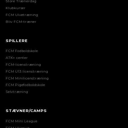
Store Trænerdag
Klubkurser
FCM Ulvetræning
Bliv FCM-træner
SPILLERE
FCM Fodboldskole
ATK+ center
FCM-licenstræning
FCM U13 licenstræning
FCM Minilicenstræning
FCM Pigefodboldskole
Selvtræning
STÆVNER/CAMPS
FCM Mini League
FCM Ulvecup