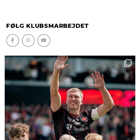
FØLG KLUBSMARBEJDET