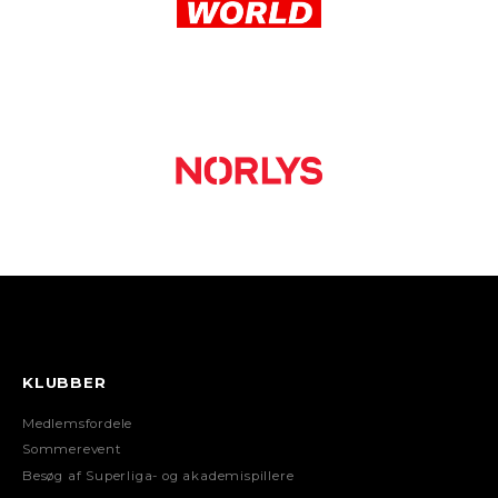
KLUBBER
Medlemsfordele
Sommerevent
Besøg af Superliga- og akademispillere