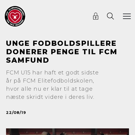
UNGE FODBOLDSPILLERE
DONERER PENGE TIL FCM
SAMFUND
FCM U15 har haft et godt sidste
år på FCM Elitefodboldskolen,
hvor alle nu er klar til at tage
næste skridt videre i deres liv.
22/08/19