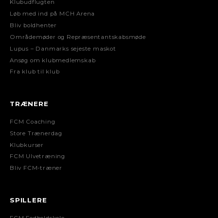
Klubudflugten
Løb med ind på MCH Arena
Bliv boldhenter
Områdemøder og Repræsentantskabsmøde
Lupus – Danmarks sejeste maskot
Ansøg om klubmedlemskab
Fra klub til klub
TRÆNERE
FCM Coaching
Store Trænerdag
Klubkurser
FCM Ulvetræning
Bliv FCM-træner
SPILLERE
FCM Fodboldskole