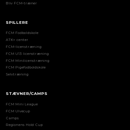
Bliv FCM-træner
SPILLERE
FCM Fodboldskole
ATK+ center
FCM-licenstræning
FCM U13 licenstræning
FCM Minilicenstræning
FCM Pigefodboldskole
Selvtræning
STÆVNER/CAMPS
FCM Mini League
FCM Ulvecup
Camps
Regionens Hold Cup