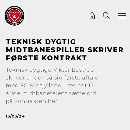
TEKNISK DYGTIG
MIDTBANESPILLER SKRIVER
FØRSTE KONTRAKT
Teknisk dygtige Viktor Bastrup
skriver under på sin første aftale
med FC Midtjylland. Læs det 15-
årige midtbanetalent sætte ord
på kontrakten her.
13/03/24