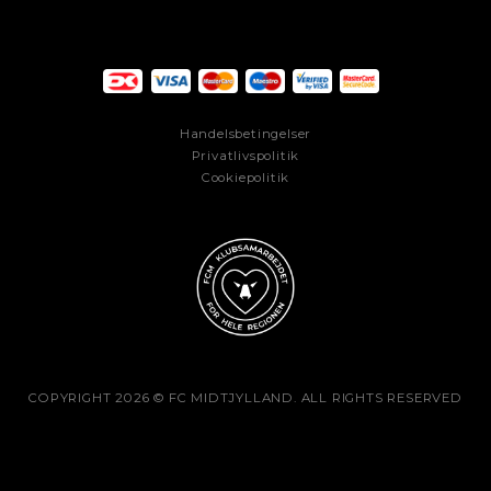
Handelsbetingelser
Privatlivspolitik
Cookiepolitik
COPYRIGHT 2026 © FC MIDTJYLLAND. ALL RIGHTS RESERVED