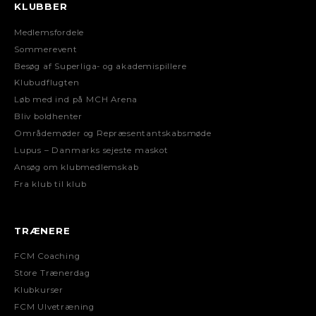
KLUBBER
Medlemsfordele
Sommerevent
Besøg af Superliga- og akademispillere
Klubudflugten
Løb med ind på MCH Arena
Bliv boldhenter
Områdemøder og Repræsentantskabsmøde
Lupus – Danmarks sejeste maskot
Ansøg om klubmedlemskab
Fra klub til klub
TRÆNERE
FCM Coaching
Store Trænerdag
Klubkurser
FCM Ulvetræning