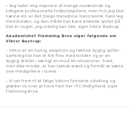
– Jeg lader mig inspirere af mange nuværende og
tidligere profesionelle fodboldspillere, men hvis jeg skal
nævne én, er det Diego Maradona. Hans teknik, hans leg
med bolden, og den måde han bare elskede spillet på.
Det er noget, jeg virkelig kan lide, siger Viktor Bastrup.
Akademichef Flemming Broe siger følgende om
Viktor Bastrup:
– Viktor er en hurtig, eksplosiv og teknisk dygtig spiller.
Samtidig har han et fint flow med bolden og er en
dygtig dribler i særligt en mod en-situationer. Sidst,
men ikke mindst, er han taktisk stærk og formår at sætte
sine medspillere i scene.
– Vi ser frem til at følge Viktors fortsatte udvikling og
glæder os over at have ham her i FC Midtjylland, siger
Flemming Broe.