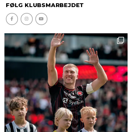
FØLG KLUBSMARBEJDET