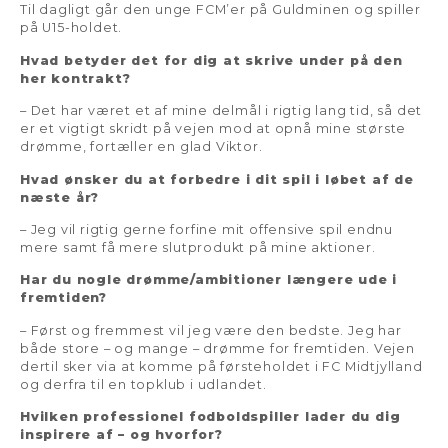
Til dagligt går den unge FCM’er på Guldminen og spiller
på U15-holdet.
Hvad betyder det for dig at skrive under på den
her kontrakt?
– Det har været et af mine delmål i rigtig lang tid, så det
er et vigtigt skridt på vejen mod at opnå mine største
drømme, fortæller en glad Viktor.
Hvad ønsker du at forbedre i dit spil i løbet af de
næste år?
– Jeg vil rigtig gerne forfine mit offensive spil endnu
mere samt få mere slutprodukt på mine aktioner.
Har du nogle drømme/ambitioner længere ude i
fremtiden?
– Først og fremmest vil jeg være den bedste. Jeg har
både store – og mange – drømme for fremtiden. Vejen
dertil sker via at komme på førsteholdet i FC Midtjylland
og derfra til en topklub i udlandet.
Hvilken professionel fodboldspiller lader du dig
inspirere af – og hvorfor?