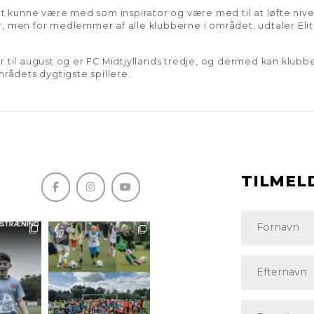
at kunne være med som inspirator og være med til at løfte nive
, men for medlemmer af alle klubberne i området, udtaler Elite
r til august og er FC Midtjyllands tredje, og dermed kan klubb
mrådets dygtigste spillere.
TILMEL