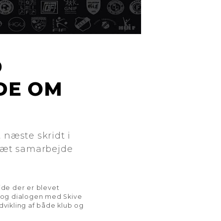
D
DE OM
 næste skridt i
 tæt samarbejde
jde der er blevet
8, og dialogen med Skive
udvikling af både klub og