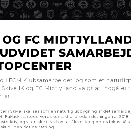
K OG FC MIDTJYLLAN
 UDVIDET SAMARBEJ
 TOPCENTER
ind i FCM Klubsamarbejdet, og som et naturligt
 Skive IK og FC Midtjylland valgt at indgå et
nter
ter i Skive, skal ses som en naturlig udbygning af det samarbe
ret. Faktisk startede vores kontakt allerede i slutningen af 201
truktiv, og vi er ikke i tvivl om at Skive IK og deres fokus på 
 skub i den rigtige retning.