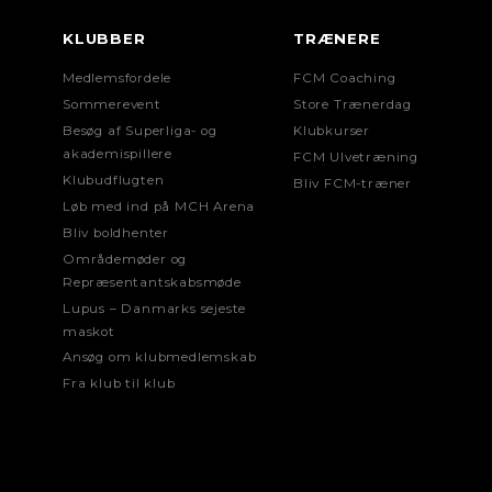
KLUBBER
TRÆNERE
Medlemsfordele
FCM Coaching
Sommerevent
Store Trænerdag
Besøg af Superliga- og
Klubkurser
akademispillere
FCM Ulvetræning
Klubudflugten
Bliv FCM-træner
Løb med ind på MCH Arena
Bliv boldhenter
Områdemøder og
Repræsentantskabsmøde
Lupus – Danmarks sejeste
maskot
Ansøg om klubmedlemskab
Fra klub til klub