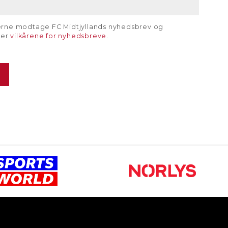
gerne modtage FC Midtjyllands nyhedsbrev og
rer
vilkårene for nyhedsbreve
.