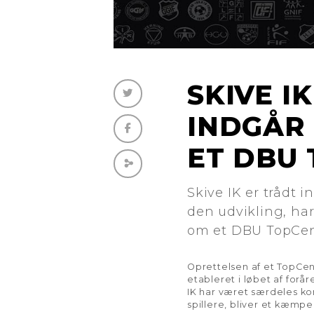
SKIVE I
INDGÅR
ET DBU
Skive IK er trådt 
den udvikling, har
om et DBU TopCe
Oprettelsen af et TopCen
etableret i løbet af forå
IK har været særdeles kons
spillere, bliver et kæmpe