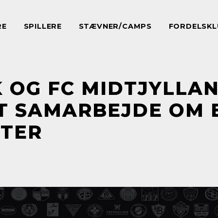
RE
SPILLERE
STÆVNER/CAMPS
FORDELSKL
IK OG FC MIDTJYLLA
T SAMARBEJDE OM 
TER