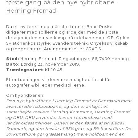
første gang på den nye hybridbane i
Herning Fremad.
Du er inviteret med, når cheftræner Brian Priske
dirigerer med spillerne og arbejder med de sidste
detaljer inden næste kamp på udebane mod OB. Oplev
Sviatchenkos styrke, Evanders teknik, Onyekas vildskab
og meget mere! Arrangementet er GRATIS.
Sted:
Herning Fremad, Ringkøbingvej 66, 7400 Herning.
Dato:
Lørdag 23. november 2019.
Træningsstart:
Kl. 10.45.
Efter træningen vil der være mulighed for at få
autografer & billeder med spillerne.
Om hybridbanen:
Den nye hybridbane i Herning Fremad er Danmarks mest
avancerede fodboldbane, og den er anlagt i et
samarbejde mellem Herning Kommune, Herning Fremad
og DBU. DBU anvender banen i forbindelse med
landsholdssamlinger. Banen er den første af sin slags i
Danmark, og den består af 95% græs og 5% kunstfibre. De
5% kunstfibre gør græsset langt mere holdbart end en