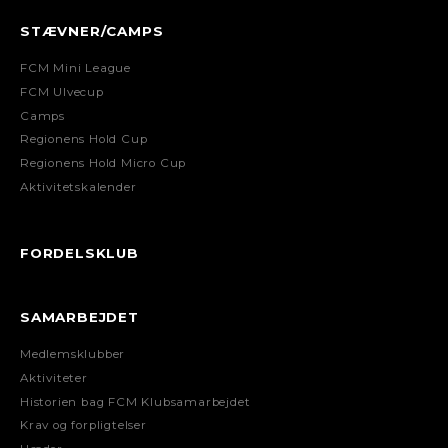
STÆVNER/CAMPS
FCM Mini League
FCM Ulvecup
Camps
Regionens Hold Cup
Regionens Hold Micro Cup
Aktivitetskalender
FORDELSKLUB
SAMARBEJDET
Medlemsklubber
Aktiviteter
Historien bag FCM Klubsamarbejdet
Krav og forpligtelser