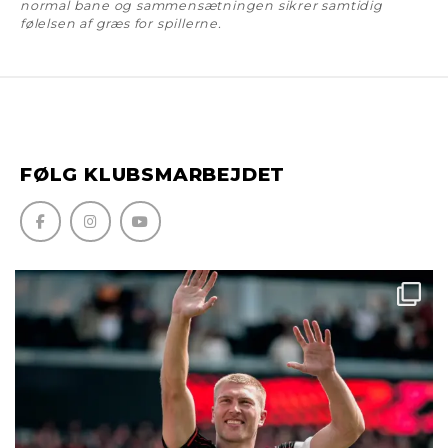
normal bane og sammensætningen sikrer samtidig
følelsen af græs for spillerne.
FØLG KLUBSMARBEJDET