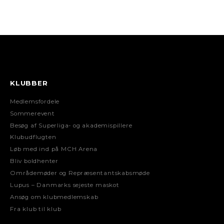
KLUBBER
Medlemsfordele
Sommerevent
Besøg af Superliga- og akademispillere
Klubudflugten
Løb med ind på MCH Arena
Bliv boldhenter
Områdemøder og Repræsentantskabsmøde
Lupus – Danmarks sejeste maskot
Ansøg om klubmedlemskab
Fra klub til klub