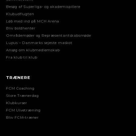
Besøg af Superliga- og akademispillere
Klubudflugten
Løb med ind på MCH Arena
Bliv boldhenter
Områdemøder og Repræsentantskabsmøde
Lupus – Danmarks sejeste maskot
Ansøg om klubmedlemskab
Fra klub til klub
TRÆNERE
FCM Coaching
Store Trænerdag
Klubkurser
FCM Ulvetræning
Bliv FCM-træner