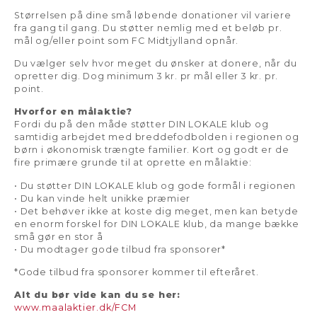
Størrelsen på dine små løbende donationer vil variere
fra gang til gang. Du støtter nemlig med et beløb pr.
mål og/eller point som FC Midtjylland opnår.
Du vælger selv hvor meget du ønsker at donere, når du
opretter dig. Dog minimum 3 kr. pr mål eller 3 kr. pr.
point.
Hvorfor en målaktie?
Fordi du på den måde støtter DIN LOKALE klub og
samtidig arbejdet med breddefodbolden i regionen og
børn i økonomisk trængte familier. Kort og godt er de
fire primære grunde til at oprette en målaktie:
• Du støtter DIN LOKALE klub og gode formål i regionen
• Du kan vinde helt unikke præmier
• Det behøver ikke at koste dig meget, men kan betyde
en enorm forskel for DIN LOKALE klub, da mange bække
små gør en stor å
• Du modtager gode tilbud fra sponsorer*
*Gode tilbud fra sponsorer kommer til efteråret.
Alt du bør vide kan du se her:
www.maalaktier.dk/FCM