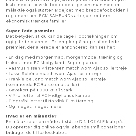
klub med at udvikle fodbolden ligesom man med en
målaktie også støtter arbejdet med breddefodbolden i
regionen samt FCM SAMFUNDs arbejde for børn i
økonomisk trængte familier.
Super fede præmier
Det betyder, at du kan deltage i lodtrækningen om
rigtig fede præmier. Eksempler på nogle af de fede
præmier, der allerede er annonceret, kan ses her;
• En dag med morgenmad, morgenmøde, træning og
frokost med FC Midtjyllands Superligatrup
• Rasmus Nissen Kristensen match worn Ajax spillertrøje
• Lasse Schöne match worn Ajax spillertrøje
• Frankie de Jong match worn Ajax spillertrøje
(kommende FC Barcelona spiller)
• Gavekort på 1.000 kr. til Stark
• VIP-billetter til FC Midtjyllands kampe
• Biografbilletter til Nordisk Film Herning
• Og meget, meget mere
Hvad er en målaktie?
En målaktie er en måde at støtte DIN LOKALE klub på.
Du opretter dig online og via løbende små donationer
bidrager du til fællesskabet.