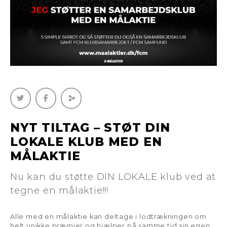
NYT TILTAG – STØT DIN
LOKALE KLUB MED EN
MÅLAKTIE
Nu kan du støtte DIN LOKALE klub ved at
tegne en målaktie!!!
Alle med en målaktie kan deltage i lodtrækningen om
helt unikke præmier og hjælper på samme tid sin egen