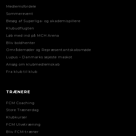
Medlemsfordele
Sommerevent
Besøg af Superliga- og akademispillere
Klubudflugten
Løb med ind på MCH Arena
Bliv boldhenter
Områdemøder og Repræsentantskabsmøde
Lupus – Danmarks sejeste maskot
Ansøg om klubmedlemskab
Fra klub til klub
TRÆNERE
FCM Coaching
Store Trænerdag
Klubkurser
FCM Ulvetræning
Bliv FCM-træner