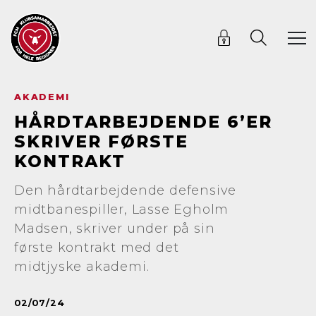
AKADEMI
HÅRDTARBEJDENDE 6’ER
SKRIVER FØRSTE
KONTRAKT
Den hårdtarbejdende defensive
midtbanespiller, Lasse Egholm
Madsen, skriver under på sin
første kontrakt med det
midtjyske akademi.
02/07/24