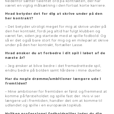
Nedenfor sætter talentet ord på kontrakten, der har
været en vigtig målsætning i den fortsat korte karriere.
Hvad betyder det for dig at skrive under på den
her kontrakt?
– Det betyder utroligt meget for mig at skrive under på
den her kontrakt, fordi jeg altid har fulgt klubben og
været fan, siden jeg startede med at spille fodbold. Og
så er det også bare stort for mig og en milepæl at skrive
under på den her kontrakt, fortæller Lasse.
Hvad ønsker du at forbedre i dit spil i løbet af de
næste år?
– Jeg ønsker at blive bedre i det fremadrettede spil,
endnu bedre på bolden samt hårdere i mine dueller.
Har du nogle drømme/ambitioner længere ude i
fremtiden?
– Mine ambitioner for fremtiden er først og fremmest at
komme på førsteholdet og spille fast der. Hvis vi ser
længere ud i fremtiden, handler det om at komme til
udlandet og spille i en europæisk topklub.
Hvilken professionel fodboldspiller lader du dig