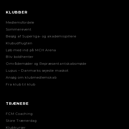
KLUBBER
Medlemsfordele
Sommerevent
Besøg af Superliga- og akademispillere
Klubudflugten
Løb med ind på MCH Arena
Bliv boldhenter
Områdemøder og Repræsentantskabsmøde
Lupus – Danmarks sejeste maskot
Ansøg om klubmedlemskab
Fra klub til klub
TRÆNERE
FCM Coaching
Store Trænerdag
Klubkurser