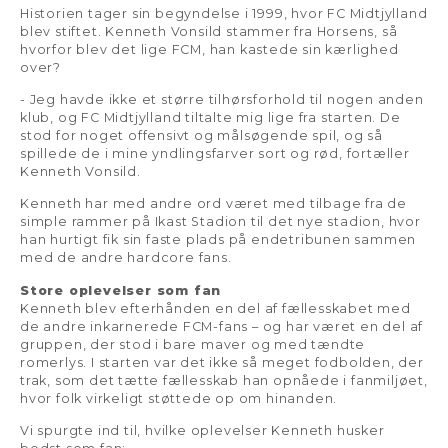
Historien tager sin begyndelse i 1999, hvor FC Midtjylland
blev stiftet. Kenneth Vonsild stammer fra Horsens, så
hvorfor blev det lige FCM, han kastede sin kærlighed
over?
- Jeg havde ikke et større tilhørsforhold til nogen anden
klub, og FC Midtjylland tiltalte mig lige fra starten. De
stod for noget offensivt og målsøgende spil, og så
spillede de i mine yndlingsfarver sort og rød, fortæller
Kenneth Vonsild.
Kenneth har med andre ord været med tilbage fra de
simple rammer på Ikast Stadion til det nye stadion, hvor
han hurtigt fik sin faste plads på endetribunen sammen
med de andre hardcore fans.
Store oplevelser som fan
Kenneth blev efterhånden en del af fællesskabet med
de andre inkarnerede FCM-fans – og har været en del af
gruppen, der stod i bare maver og med tændte
romerlys. I starten var det ikke så meget fodbolden, der
trak, som det tætte fællesskab han opnåede i fanmiljøet,
hvor folk virkeligt støttede op om hinanden.
Vi spurgte ind til, hvilke oplevelser Kenneth husker