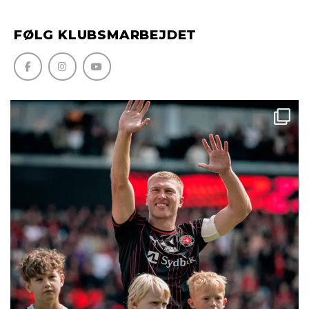
FØLG KLUBSMARBEJDET