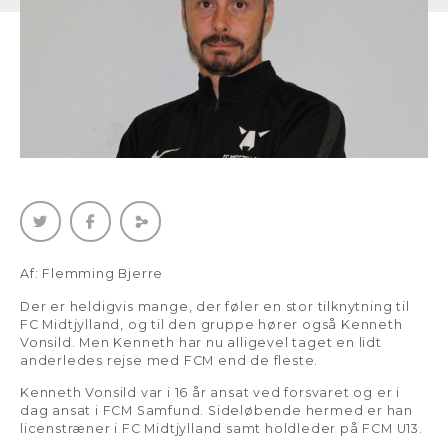
Af: Flemming Bjerre
Der er heldigvis mange, der føler en stor tilknytning til
FC Midtjylland, og til den gruppe hører også Kenneth
Vonsild. Men Kenneth har nu alligevel taget en lidt
anderledes rejse med FCM end de fleste.
Kenneth Vonsild var i 16 år ansat ved forsvaret og er i
dag ansat i FCM Samfund. Sideløbende hermed er han
licenstræner i FC Midtjylland samt holdleder på FCM U13.