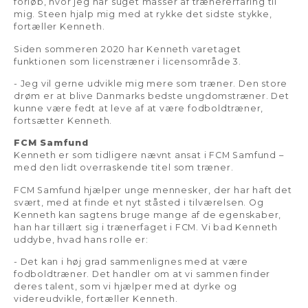
forløb, hvor jeg har suget masser af trænererfaring til
mig. Steen hjalp mig med at rykke det sidste stykke,
fortæller Kenneth.
Siden sommeren 2020 har Kenneth varetaget
funktionen som licenstræner i licensområde 3.
- Jeg vil gerne udvikle mig mere som træner. Den store
drøm er at blive Danmarks bedste ungdomstræner. Det
kunne være fedt at leve af at være fodboldtræner,
fortsætter Kenneth.
FCM Samfund
Kenneth er som tidligere nævnt ansat i FCM Samfund –
med den lidt overraskende titel som træner.
FCM Samfund hjælper unge mennesker, der har haft det
svært, med at finde et nyt ståsted i tilværelsen. Og
Kenneth kan sagtens bruge mange af de egenskaber,
han har tillært sig i trænerfaget i FCM. Vi bad Kenneth
uddybe, hvad hans rolle er:
- Det kan i høj grad sammenlignes med at være
fodboldtræner. Det handler om at vi sammen finder
deres talent, som vi hjælper med at dyrke og
videreudvikle, fortæller Kenneth.