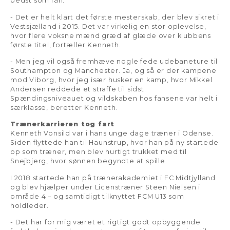
bedst som fan:
- Det er helt klart det første mesterskab, der blev sikret i
Vestsjælland i 2015. Det var virkelig en stor oplevelse,
hvor flere voksne mænd græd af glæde over klubbens
første titel, fortæller Kenneth.
- Men jeg vil også fremhæve nogle fede udebaneture til
Southampton og Manchester. Ja, og så er der kampene
mod Viborg, hvor jeg især husker en kamp, hvor Mikkel
Andersen reddede et straffe til sidst.
Spændingsniveauet og vildskaben hos fansene var helt i
særklasse, beretter Kenneth.
Trænerkarrieren tog fart
Kenneth Vonsild var i hans unge dage træner i Odense.
Siden flyttede han til Haunstrup, hvor han på ny startede
op som træner, men blev hurtigt trukket med til
Snejbjerg, hvor sønnen begyndte at spille.
I 2018 startede han på trænerakademiet i FC Midtjylland
og blev hjælper under Licenstræner Steen Nielsen i
område 4 – og samtidigt tilknyttet FCM U13 som
holdleder.
- Det har for mig været et rigtigt godt opbyggende