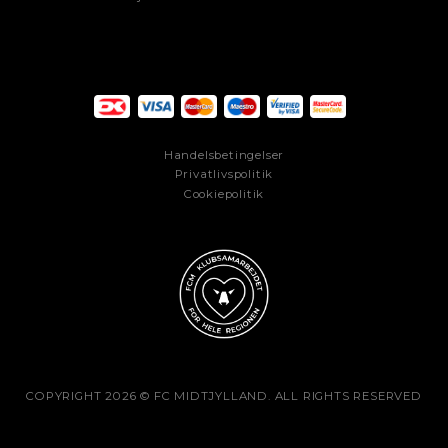
Handelsbetingelser
Privatlivspolitik
Cookiepolitik
COPYRIGHT 2026 © FC MIDTJYLLAND. ALL RIGHTS RESERVED