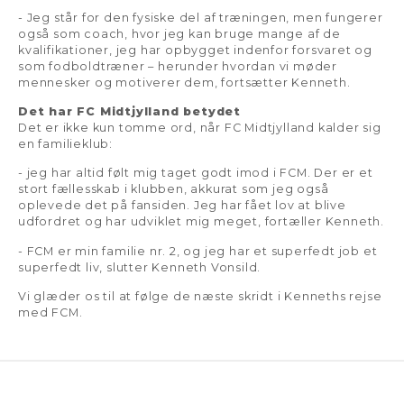
- Jeg står for den fysiske del af træningen, men fungerer
også som coach, hvor jeg kan bruge mange af de
kvalifikationer, jeg har opbygget indenfor forsvaret og
som fodboldtræner – herunder hvordan vi møder
mennesker og motiverer dem, fortsætter Kenneth.
Det har FC Midtjylland betydet
Det er ikke kun tomme ord, når FC Midtjylland kalder sig
en familieklub:
- jeg har altid følt mig taget godt imod i FCM. Der er et
stort fællesskab i klubben, akkurat som jeg også
oplevede det på fansiden. Jeg har fået lov at blive
udfordret og har udviklet mig meget, fortæller Kenneth.
- FCM er min familie nr. 2, og jeg har et superfedt job et
superfedt liv, slutter Kenneth Vonsild.
Vi glæder os til at følge de næste skridt i Kenneths rejse
med FCM.