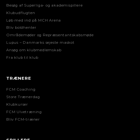
Besøg af Superliga- og akademispillere
Klubudflugten
Løb med ind på MCH Arena
Bliv boldhenter
Områdemøder og Repræsentantskabsmøde
Lupus – Danmarks sejeste maskot
Ansøg om klubmedlemskab
Fra klub til klub
TRÆNERE
FCM Coaching
Store Trænerdag
Klubkurser
FCM Ulvetræning
Bliv FCM-træner
SPILLERE