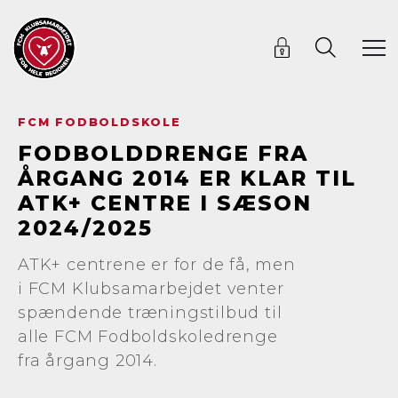
FCM FODBOLDSKOLE
FODBOLDDRENGE FRA
ÅRGANG 2014 ER KLAR TIL
ATK+ CENTRE I SÆSON
2024/2025
ATK+ centrene er for de få, men
i FCM Klubsamarbejdet venter
spændende træningstilbud til
alle FCM Fodboldskoledrenge
fra årgang 2014.