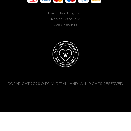
Handelsbetingelser
Privatlivspolitik
Cookiepolitik
COPYRIGHT 2026 © FC MIDTJYLLAND. ALL RIGHTS RESERVED