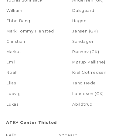
Tobias Bohnsack
Andersen (GK)
William
Dalsgaard
Ebbe Bang
Hagde
Mark Tommy Flensted
Jensen (GK)
Christian
Sandager
Markus
Rønnov (GK)
Emil
Mørup Pallishøj
Noah
Kiel Gotfredsen
Elias
Tang Hede
Ludvig
Lauridsen (GK)
Lukas
Abildtrup
ATK+ Center Thisted
Felix
Søgaard