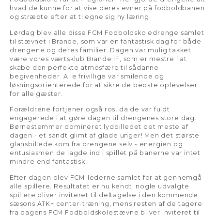
hvad de kunne for at vise deres evner på fodboldbanen
og stræbte efter at tilegne sig ny læring.
Lørdag blev alle disse FCM Fodboldskoledrenge samlet
til stævnet i Brande, som var en fantastisk dag for både
drengene og deres familier. Dagen var mulig takket
være vores værtsklub Brande IF, som er mestre i at
skabe den perfekte atmosfære til sådanne
begivenheder. Alle frivillige var smilende og
løsningsorienterede for at sikre de bedste oplevelser
for alle gæster.
Forældrene fortjener også ros, da de var fuldt
engagerede i at gøre dagen til drengenes store dag.
Børnestemmer domineret lydbilledet det meste af
dagen - et sandt glimt af glade unger! Men det største
glansbillede kom fra drengene selv - energien og
entusiasmen de lagde ind i spillet på banerne var intet
mindre end fantastisk!
Efter dagen blev FCM-lederne samlet for at gennemgå
alle spillere. Resultatet er nu kendt: nogle udvalgte
spillere bliver inviteret til deltagelse i den kommende
sæsons ATK+ center-træning, mens resten af deltagere
fra dagens FCM Fodboldskolestævne bliver inviteret til