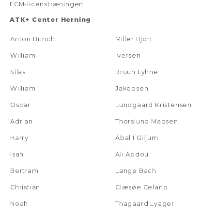
FCM-licenstræningen.
ATK+ Center Herning
Anton Brinch
Miller Hjort
William
Iversen
Silas
Bruun Lyhne
William
Jakobsen
Oscar
Lundgaard Kristensen
Adrian
Thorslund Madsen
Harry
Ábal Í Giljum
Isah
Ali Abdou
Bertram
Lange Bach
Christian
Clæsøe Celano
Noah
Thagaard Lyager