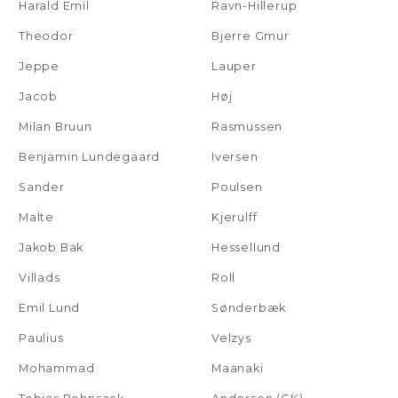
Harald Emil
Ravn-Hillerup
Theodor
Bjerre Gmur
Jeppe
Lauper
Jacob
Høj
Milan Bruun
Rasmussen
Benjamin Lundegaard
Iversen
Sander
Poulsen
Malte
Kjerulff
Jakob Bak
Hessellund
Villads
Roll
Emil Lund
Sønderbæk
Paulius
Velzys
Mohammad
Maanaki