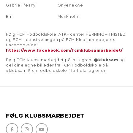
Gabriel Ifeanyi
Onyenekwe
Emil
Munkholm
Følg FCM Fodboldskole, ATK+ center HERNING – THISTED
og FCM-licenstræningen på FCM Klubsamarbejdets
Facebookside:
https://www.facebook.com/fcmklubsamarbejdet/
Følg FCM Klubsamarbejdet på Instagram
@klubsam
og
del dine egne billeder fra FCM Fodboldskole på
#klubsam #fcmfodboldskole #forheleregionen
FØLG KLUBSMARBEJDET