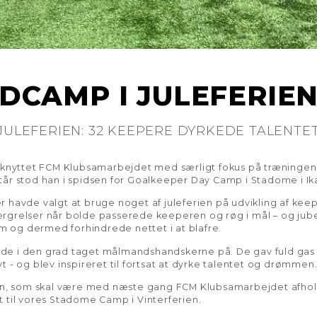
DCAMP I JULEFERIE
JULEFERIEN: 32 KEEPERE DYRKEDE TALENT
ilknyttet FCM Klubsamarbejdet med særligt fokus på træningen
år stod han i spidsen for Goalkeeper Day Camp i Stadome i Ika
 havde valgt at bruge noget af juleferien på udvikling af kee
grelser når bolde passerede keeperen og røg i mål – og jube
em og dermed forhindrede nettet i at blafre.
e i den grad taget målmandshandskerne på. De gav fuld gas 
 - og blev inspireret til fortsat at dyrke talentet og drømmen
 en, som skal være med næste gang FCM Klubsamarbejdet afho
 til vores Stadome Camp i Vinterferien.