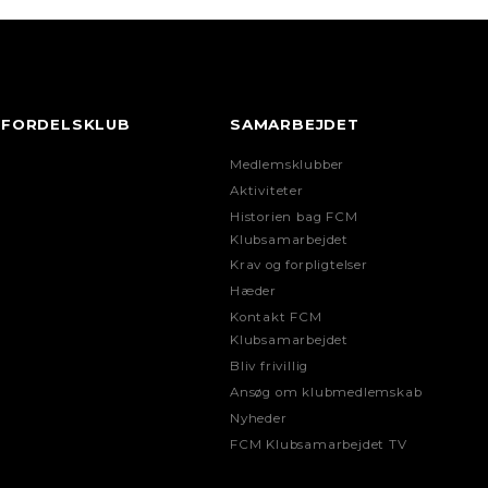
FORDELSKLUB
SAMARBEJDET
Medlemsklubber
Aktiviteter
Historien bag FCM
Klubsamarbejdet
Krav og forpligtelser
Hæder
Kontakt FCM
Klubsamarbejdet
Bliv frivillig
Ansøg om klubmedlemskab
Nyheder
FCM Klubsamarbejdet TV