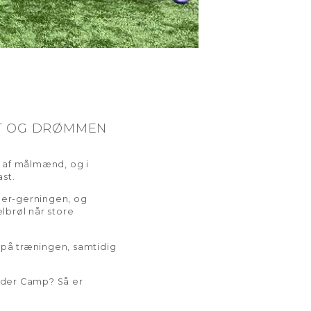
N
ET OG DRØMMEN
 af målmænd, og i
st.
per-gerningen, og
lbrøl når store
på træningen, samtidig
.
lder Camp? Så er