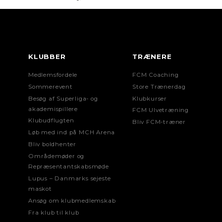
KLUBBER
TRÆNERE
Medlemsfordele
FCM Coaching
Sommerevent
Store Trænerdag
Besøg af Superliga- og
Klubkurser
akademispillere
FCM Ulvetræning
Klubudflugten
Bliv FCM-træner
Løb med ind på MCH Arena
Bliv boldhenter
Områdemøder og
Repræsentantskabsmøde
Lupus – Danmarks sejeste
maskot
Ansøg om klubmedlemskab
Fra klub til klub