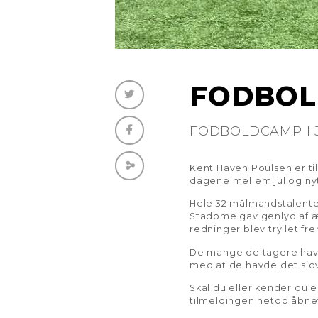
FODBOL
FODBOLDCAMP I 
Kent Haven Poulsen er t
dagene mellem jul og nyt
Hele 32 målmandstalenter
Stadome gav genlyd af ær
redninger blev tryllet fr
De mange deltagere havd
med at de havde det sjovt
Skal du eller kender du
tilmeldingen netop åbnet