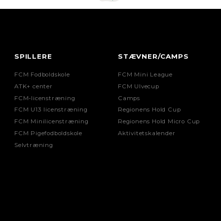
SPILLERE
STÆVNER/CAMPS
FCM Fodboldskole
FCM Mini League
ATK+ center
FCM Ulvecup
FCM-licenstræning
Camps
FCM U13 licenstræning
Regionens Hold Cup
FCM Minilicenstræning
Regionens Hold Micro Cup
FCM Pigefodboldskole
Aktivitetskalender
Selvtræning