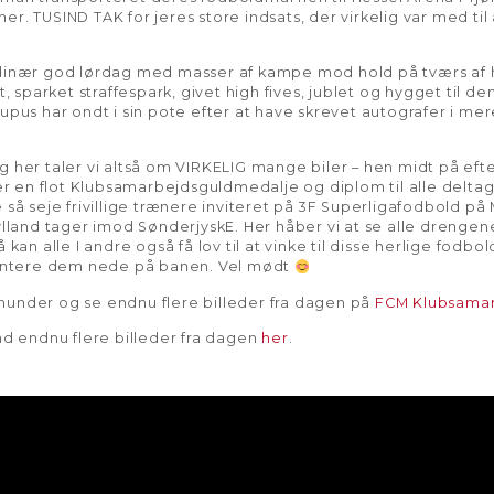
r. TUSIND TAK for jeres store indsats, der virkelig var med ti
rdinær god lørdag med masser af kampe mod hold på tværs af h
t, sparket straffespark, givet high fives, jublet og hygget til d
upus har ondt i sin pote efter at have skrevet autografer i mer
g her taler vi altså om VIRKELIG mange biler – hen midt på e
der en flot Klubsamarbejdsguldmedalje og diplom til alle delta
e så seje frivillige trænere inviteret på 3F Superligafodbold 
jylland tager imod SønderjyskE. Her håber vi at se alle drenge
 kan alle I andre også få lov til at vinke til disse herlige fodb
æsentere dem nede på banen. Vel mødt
nunder og se endnu flere billeder fra dagen på
FCM Klubsamar
nd endnu flere billeder fra dagen
her
.