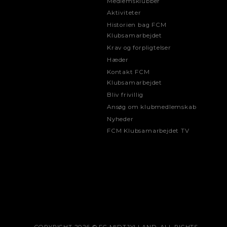
Medlemsklubber
Aktiviteter
Historien bag FCM
Klubsamarbejdet
Krav og forpligtelser
Hæder
Kontakt FCM
Klubsamarbejdet
Bliv frivillig
Ansøg om klubmedlemskab
Nyheder
FCM Klubsamarbejdet TV
COPYRIGHT 2026 © FC MIDTJYLLAND. ALL RIGHTS