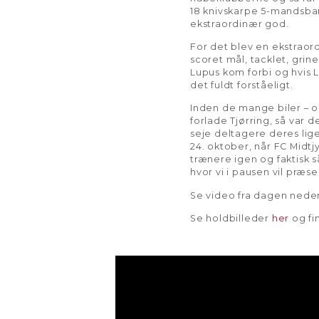
18 knivskarpe 5-mandsbane
ekstraordinær god.
For det blev en ekstrao
scoret mål, tacklet, grine
Lupus kom forbi og hvis L
det fuldt forståeligt.
Inden de mange biler – o
forlade Tjørring, så var 
seje deltagere deres lig
24. oktober, når FC Midt
trænere igen og faktisk så
hvor vi i pausen vil pr
Se video fra dagen nede
Se holdbilleder
her
og fi