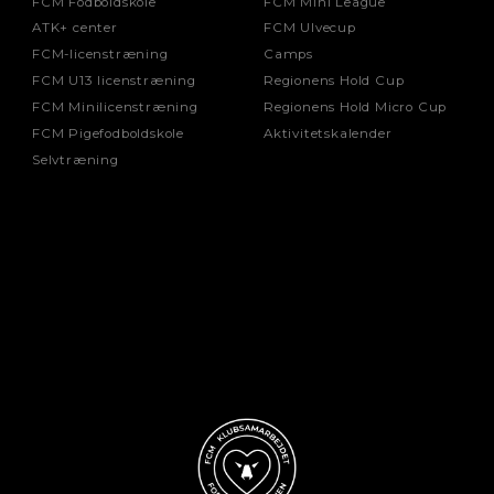
FCM Fodboldskole
FCM Mini League
ATK+ center
FCM Ulvecup
FCM-licenstræning
Camps
FCM U13 licenstræning
Regionens Hold Cup
FCM Minilicenstræning
Regionens Hold Micro Cup
FCM Pigefodboldskole
Aktivitetskalender
Selvtræning