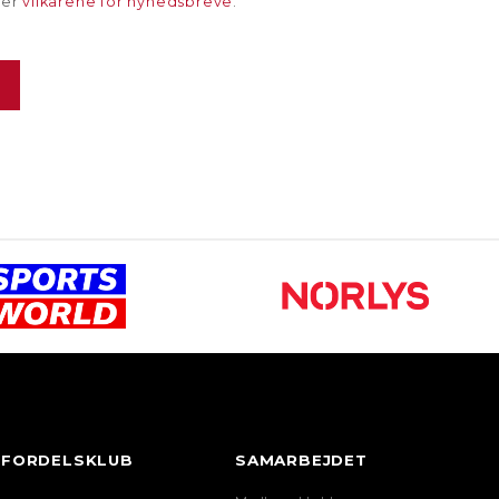
rer
vilkårene for nyhedsbreve
.
FORDELSKLUB
SAMARBEJDET