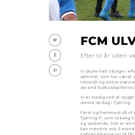
FCM UL
Efter to år uden v
Vi skulle helt tilbage i e
aktivitet, som har være
tilmeldt sig dette stævne
de små fodboldspilleres 
Vi er stadig ved at opgø
denne lørdag i Tjørring.
Først og fremmest så vil
Tjørring IF, som virkelig
og søskende. Det er en in
kan mønstre nok 5-mands m
naboklubberne og så får m