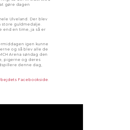
l at gøre dagen
ele Ulveland. Der blev
en store guldmedalje.
e end en time, ja så er
ftermiddagen igen kunne
gerne og så blev alle de
på MCH Arena søndag den
ne, pigerne og deres
oldspillere denne dag,
bejdets Facebookside
.