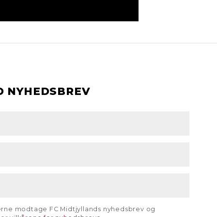
D NYHEDSBREV
gerne modtage FC Midtjyllands nyhedsbrev og