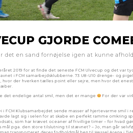
VECUP GJORDE COME
ar det en sand fornøjelse igen at kunne afho
fteråret 2019 for at finde det seneste FCM Ulvecup og det var tyd
t savnet i FCM samarbejdsklubberne. 73 U8-U10 drenge- og pig
, hvor der hverken tælles point eller sejre, men hvor det eneste
læber.
re det endelige antal smil, men det er mange
For der var vir
 vi i FCM Klubsamarbejdet sende masser af hjertevarme smil i 
 havde lagt sig i selen for at skabe en perfekt ramme omkring sp
dsats, som har krævet oceaner af frivillige timer – for hvad gø
ål pga. den store tilslutning til stævnet? – Jo, man går selvf
an transporteret deres fodboldmål hen til Hessel Arena i Tjørri