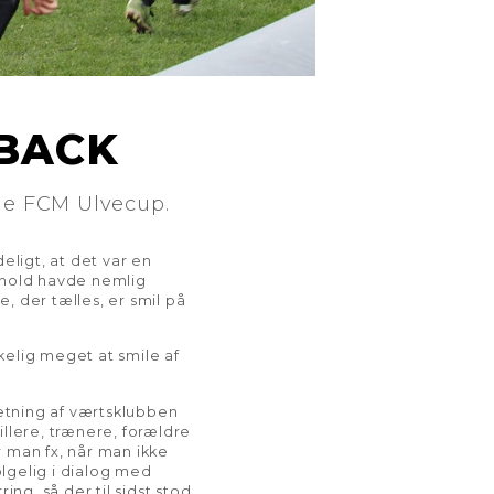
BACK
lde FCM Ulvecup.
eligt, at det var en
ehold havde nemlig
, der tælles, er smil på
kelig meget at smile af
retning af værtsklubben
illere, trænere, forældre
r man fx, når man ikke
ølgelig i dialog med
ng, så der til sidst stod