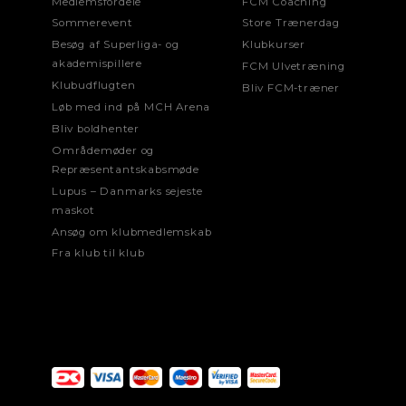
Medlemsfordele
FCM Coaching
Sommerevent
Store Trænerdag
Besøg af Superliga- og
Klubkurser
akademispillere
FCM Ulvetræning
Klubudflugten
Bliv FCM-træner
Løb med ind på MCH Arena
Bliv boldhenter
Områdemøder og
Repræsentantskabsmøde
Lupus – Danmarks sejeste
maskot
Ansøg om klubmedlemskab
Fra klub til klub