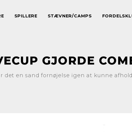
RE
SPILLERE
STÆVNER/CAMPS
FORDELSKL
VECUP GJORDE COM
ar det en sand fornøjelse igen at kunne afho