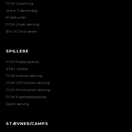
FCM Coaching
Store Trænerdag
Klubkurser
FCM Ulvetræning
Bliv FCM-træner
SPILLERE
FCM Fodboldskole
ATK+ center
FCM-licenstræning
FCM U13 licenstræning
FCM Minilicenstræning
FCM Pigefodboldskole
Selvtræning
STÆVNER/CAMPS