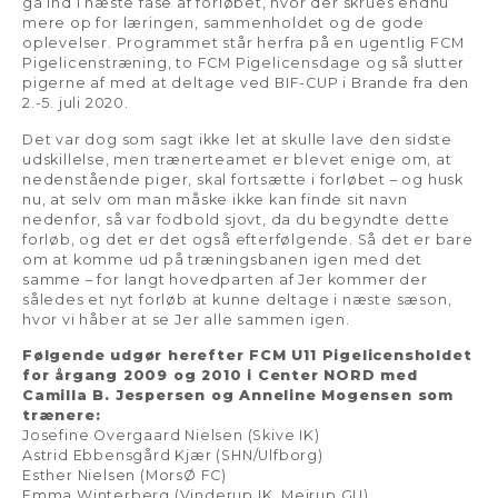
gå ind i næste fase af forløbet, hvor der skrues endnu
mere op for læringen, sammenholdet og de gode
oplevelser. Programmet står herfra på en ugentlig FCM
Pigelicenstræning, to FCM Pigelicensdage og så slutter
pigerne af med at deltage ved BIF-CUP i Brande fra den
2.-5. juli 2020.
Det var dog som sagt ikke let at skulle lave den sidste
udskillelse, men trænerteamet er blevet enige om, at
nedenstående piger, skal fortsætte i forløbet – og husk
nu, at selv om man måske ikke kan finde sit navn
nedenfor, så var fodbold sjovt, da du begyndte dette
forløb, og det er det også efterfølgende. Så det er bare
om at komme ud på træningsbanen igen med det
samme – for langt hovedparten af Jer kommer der
således et nyt forløb at kunne deltage i næste sæson,
hvor vi håber at se Jer alle sammen igen.
Følgende udgør herefter FCM U11 Pigelicensholdet
for årgang 2009 og 2010 i Center NORD med
Camilla B. Jespersen og Anneline Mogensen som
trænere:
Josefine Overgaard Nielsen (Skive IK)
Astrid Ebbensgård Kjær (SHN/Ulfborg)
Esther Nielsen (MorsØ FC)
Emma Winterberg (Vinderup IK, Mejrup GU)