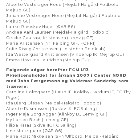
Alberte Vesterager Houe (Mejdal-Halgård Fodbold,
Mejrup GU)
Johanne Vesterager Houe (Mejdal-Halgård Fodbold,
Mejrup GU)
Lærke Ramskov Højer (ØAB 86)
Andrea Kahl Laursen (Mejdal-Halgård Fodbold)
Cecilie Gaulshøj Kristensen (Lemvig GF)
Marie Kristensen (Nr. Felding GIF, FC FRI)
Sofie Risvig Christensen (Holstebro Boldklub)
Ida Westergaard Kristiansen (Vinderup IK, Mejrup GU)
Emma Havskov Lauridsen (Mejrup GU)
Følgende udgør herefter FCM U13
Pigelicensholdet for årgang 2007 i Center NORD
med John Færgemann og Valdemar Sønderby som
trænere:
Caroline Holmgaard (Hurup IF, Koldby-Hørdum IF, FC Thy
Piger)
Ida Bjerg Olesen (Mejdal-Halgård Fodbold)
Alberte Rasmussen (Roslev IK, FC Salling)
Inger Maja Borg Agger (Klinkby B., Lemvig GF)
My Larsen Bech (Lemvig GF)
Filipa Haras (Skive IK, FC Salling)
Line Mosegaard (ØAB 86)
Maria Holst Mikkelsen (SHN/Ulfborg, Mejdal-Halgård