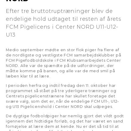
Efter tre bruttotruptræninger blev de
endelige hold udtaget til resten af årets
FCM Pigelicens i Center NORD U11-U12-
U13
Medio september mødte en stor flok piger fra flere af
de nordligste og vestligste FCM samarbejdsklubber på
FCM Pigefodboldskole i FCM Klubsamarbejdets Center
NORD. Alle var de spændte på de udfordringer, der
måtte komme på banen, og alle var de med smil på
læben klar til at lære.
I perioden herfra og indtil fredag den 11. oktober har
programmet så stået på tre yderligere træninger og
Centrets pigelicenstrænere har skullet foretage det
svære valg, som det er, når de endelige FCM U11-, U12-
og U13 Pigelicenshold i Center NORD skal udpeges.
De dygtige fodboldpiger har nemlig gjort det vildt godt
igennem det hidtidige forløb, og det har været en sand
fornøjelse at lære dem at kende. Nu er det så tid til at