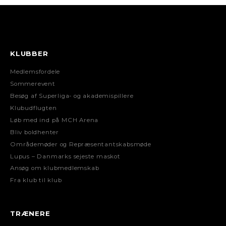
KLUBBER
Medlemsfordele
Sommerevent
Besøg af Superliga- og akademispillere
Klubudflugten
Løb med ind på MCH Arena
Bliv boldhenter
Områdemøder og Repræsentantskabsmøde
Lupus – Danmarks sejeste maskot
Ansøg om klubmedlemskab
Fra klub til klub
TRÆNERE