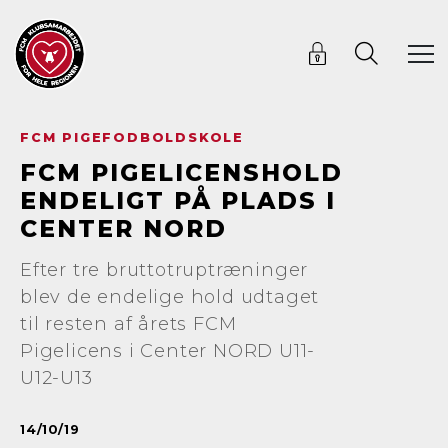
FCM PIGEFODBOLDSKOLE
FCM PIGELICENSHOLD
ENDELIGT PÅ PLADS I
CENTER NORD
Efter tre bruttotruptræninger
blev de endelige hold udtaget
til resten af årets FCM
Pigelicens i Center NORD U11-
U12-U13
14/10/19