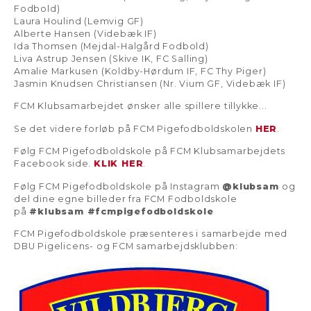
Fodbold)
Laura Houlind (Lemvig GF)
Alberte Hansen (Videbæk IF)
Ida Thomsen (Mejdal-Halgård Fodbold)
Liva Astrup Jensen (Skive IK, FC Salling)
Amalie Markusen (Koldby-Hørdum IF, FC Thy Piger)
Jasmin Knudsen Christiansen (Nr. Vium GF, Videbæk IF)
FCM Klubsamarbejdet ønsker alle spillere tillykke...
Se det videre forløb på FCM Pigefodboldskolen
HER
.
Følg FCM Pigefodboldskole på FCM Klubsamarbejdets
Facebook side.
KLIK HER
.
Følg FCM Pigefodboldskole på Instagram
@klubsam
og
del dine egne billeder fra FCM Fodboldskole
på
#klubsam #fcmpigefodboldskole
FCM Pigefodboldskole præsenteres i samarbejde med
DBU Pigelicens- og FCM samarbejdsklubben: