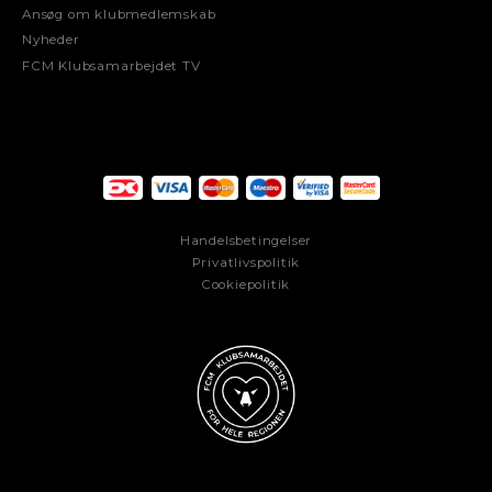
Ansøg om klubmedlemskab
Nyheder
FCM Klubsamarbejdet TV
Handelsbetingelser
Privatlivspolitik
Cookiepolitik