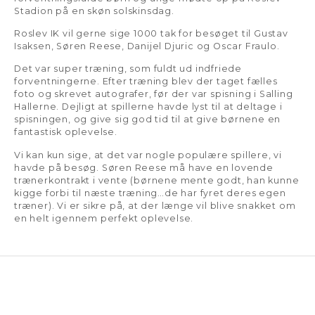
Stadion på en skøn solskinsdag.
Roslev IK vil gerne sige 1000 tak for besøget til Gustav
Isaksen, Søren Reese, Danijel Djuric og Oscar Fraulo.
Det var super træning, som fuldt ud indfriede
forventningerne. Efter træning blev der taget fælles
foto og skrevet autografer, før der var spisning i Salling
Hallerne. Dejligt at spillerne havde lyst til at deltage i
spisningen, og give sig god tid til at give børnene en
fantastisk oplevelse.
Vi kan kun sige, at det var nogle populære spillere, vi
havde på besøg. Søren Reese må have en lovende
trænerkontrakt i vente (børnene mente godt, han kunne
kigge forbi til næste træning…de har fyret deres egen
træner). Vi er sikre på, at der længe vil blive snakket om
en helt igennem perfekt oplevelse.