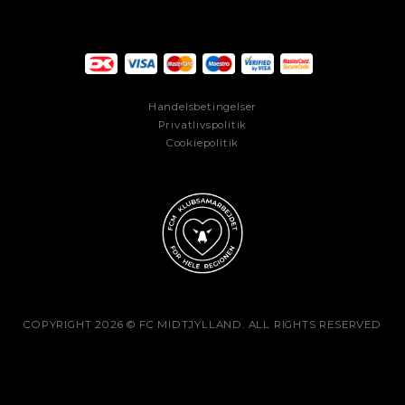
Handelsbetingelser
Privatlivspolitik
Cookiepolitik
COPYRIGHT 2026 © FC MIDTJYLLAND. ALL RIGHTS RESERVED