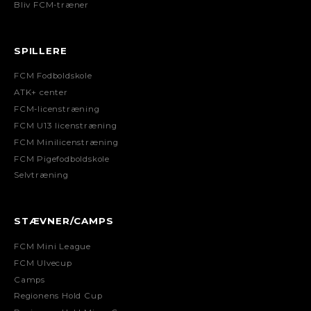
Bliv FCM-træner
SPILLERE
FCM Fodboldskole
ATK+ center
FCM-licenstræning
FCM U13 licenstræning
FCM Minilicenstræning
FCM Pigefodboldskole
Selvtræning
STÆVNER/CAMPS
FCM Mini League
FCM Ulvecup
Camps
Regionens Hold Cup