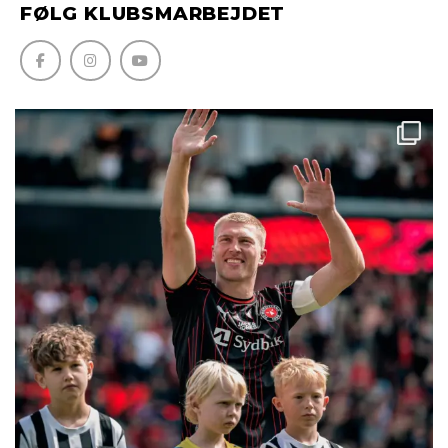
FØLG KLUBSMARBEJDET