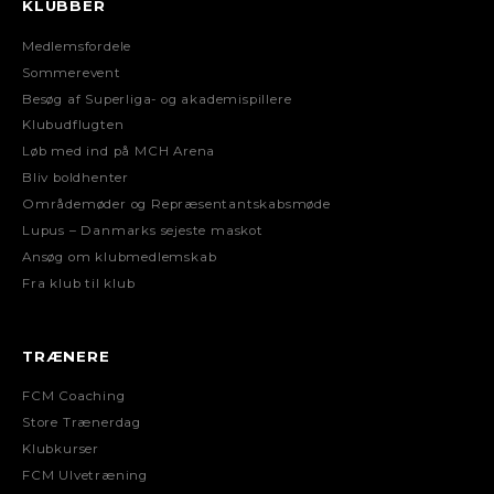
KLUBBER
Medlemsfordele
Sommerevent
Besøg af Superliga- og akademispillere
Klubudflugten
Løb med ind på MCH Arena
Bliv boldhenter
Områdemøder og Repræsentantskabsmøde
Lupus – Danmarks sejeste maskot
Ansøg om klubmedlemskab
Fra klub til klub
TRÆNERE
FCM Coaching
Store Trænerdag
Klubkurser
FCM Ulvetræning