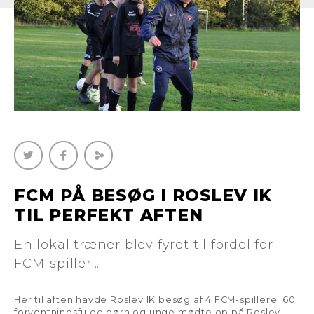
FCM PÅ BESØG I ROSLEV IK
TIL PERFEKT AFTEN
En lokal træner blev fyret til fordel for
FCM-spiller...
Her til aften havde Roslev IK besøg af 4 FCM-spillere. 60
forventningsfulde børn og unge mødte op på Roslev