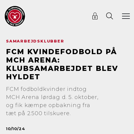
SAMARBEJDSKLUBBER
FCM KVINDEFODBOLD PÅ
MCH ARENA:
KLUBSAMARBEJDET BLEV
HYLDET
FCM fodboldkvinder indtog
MCH Arena lørdag d. 5. oktober,
og fik kæmpe opbakning fra
tæt på 2.500 tilskuere.
10/10/24