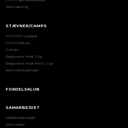
FCM Pigefodboldskole
Selvtræning
STÆVNER/CAMPS
FCM Mini League
FCM Ulvecup
Camps
Regionens Hold Cup
Regionens Hold Micro Cup
Aktivitetskalender
FORDELSKLUB
SAMARBEJDET
Medlemsklubber
Aktiviteter