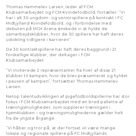
Thomas Hammelev Larsen, leder af FCM
Klubsamarbejdet og FCM Kvindefodbold, fortæller: ”Vi
har i alt 30 ungdom- og seniorspillere på kontrakt i FC
Midtjylland Kvindefodbold, og i forbindelse med
debuten på MCH Arena ønskede vi at hylde de
samarbejdsklubber, hvor de 30 spillere har haft deres
udvikling tidligere i karrieren”.
De 30 kontraktspillere har haft deres baggrund i 21
forskellige klubber, der deltager i FCM
Klubsamarbejdet.
”Vi inviterede 2 repræsentanter fra hver af disse 21
klubber til kampen, hvor de blev præsenteret og hyldet
i pausen af kampen”, fortsætter Thomas Hammelev
Larsen.
Netop talentudviklingen af pigefodboldspillerne har stor
fokus i FCM Klubsamarbejdet med en bred pallette af
træningsmuligheder, som supplerer træningen i
hjemklubben – og træningsmulighederne gælder helt
fra de yngste årgange.
”Vi håber og tror på, at der fortsat vil være mange
lokale og regionale spillere på FC Midtjyllands