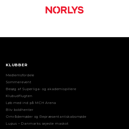
KLUBBER
Medlemsfordele
Sommerevent
Besøg af Superliga- og akademispillere
Klubudflugten
Løb med ind på MCH Arena
Bliv boldhenter
Områdemøder og Repræsentantskabsmøde
Lupus – Danmarks sejeste maskot