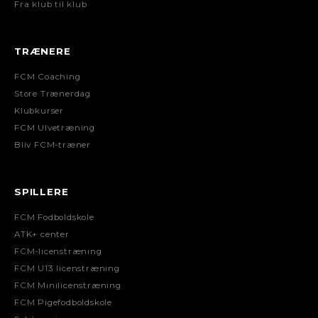
Fra klub til klub
TRÆNERE
FCM Coaching
Store Trænerdag
Klubkurser
FCM Ulvetræning
Bliv FCM-træner
SPILLERE
FCM Fodboldskole
ATK+ center
FCM-licenstræning
FCM U13 licenstræning
FCM Minilicenstræning
FCM Pigefodboldskole