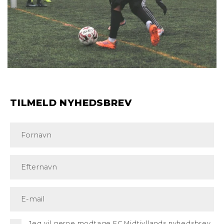
TILMELD NYHEDSBREV
Jeg vil gerne modtage FC Midtjyllands nyhedsbrev