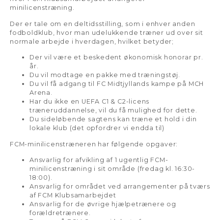
minilicenstræning.
Der er tale om en deltidsstilling, som i enhver anden
fodboldklub, hvor man udelukkende træner ud over sit
normale arbejde i hverdagen, hvilket betyder;
Der vil være et beskedent økonomisk honorar pr.
år.
Du vil modtage en pakke med træningstøj.
Du vil få adgang til FC Midtjyllands kampe på MCH
Arena.
Har du ikke en UEFA C1 & C2-licens
træneruddannelse, vil du få mulighed for dette.
Du sideløbende sagtens kan træne et hold i din
lokale klub (det opfordrer vi endda til)
FCM-minilicenstræneren har følgende opgaver:
Ansvarlig for afvikling af 1 ugentlig FCM-
minilicenstræning i sit område (fredag kl. 16:30-
18:00).
Ansvarlig for området ved arrangementer på tværs
af FCM Klubsamarbejdet
Ansvarlig for de øvrige hjælpetrænere og
forældretrænere.