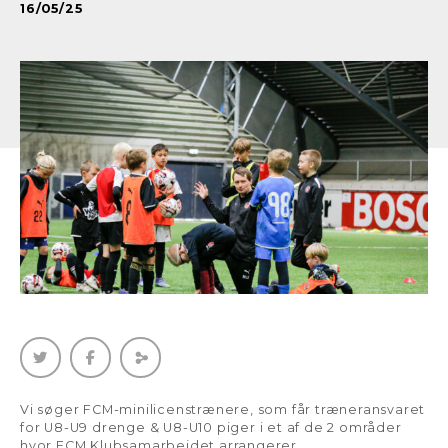
16/05/25
Vi søger FCM-minilicenstrænere, som får træneransvaret
for U8-U9 drenge & U8-U10 piger i et af de 2 områder
hvor FCM Klubsamarbejdet arrangerer