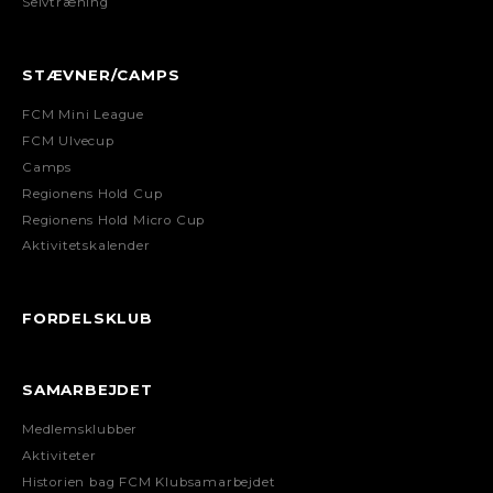
Selvtræning
STÆVNER/CAMPS
FCM Mini League
FCM Ulvecup
Camps
Regionens Hold Cup
Regionens Hold Micro Cup
Aktivitetskalender
FORDELSKLUB
SAMARBEJDET
Medlemsklubber
Aktiviteter
Historien bag FCM Klubsamarbejdet