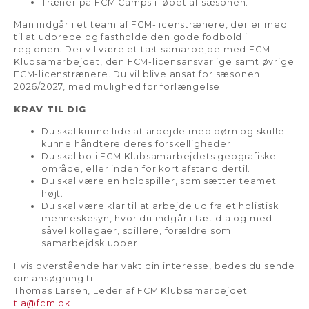
Træner på FCM Camps i løbet af sæsonen.
Man indgår i et team af FCM-licenstrænere, der er med
til at udbrede og fastholde den gode fodbold i
regionen. Der vil være et tæt samarbejde med FCM
Klubsamarbejdet, den FCM-licensansvarlige samt øvrige
FCM-licenstrænere. Du vil blive ansat for sæsonen
2026/2027, med mulighed for forlængelse.
KRAV TIL DIG
Du skal kunne lide at arbejde med børn og skulle
kunne håndtere deres forskelligheder.
Du skal bo i FCM Klubsamarbejdets geografiske
område, eller inden for kort afstand dertil.
Du skal være en holdspiller, som sætter teamet
højt.
Du skal være klar til at arbejde ud fra et holistisk
menneskesyn, hvor du indgår i tæt dialog med
såvel kollegaer, spillere, forældre som
samarbejdsklubber.
Hvis overstående har vakt din interesse, bedes du sende
din ansøgning til:
Thomas Larsen, Leder af FCM Klubsamarbejdet
tla@fcm.dk