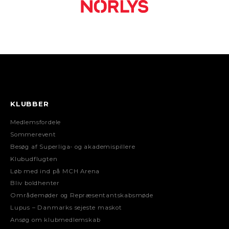
KLUBBER
Medlemsfordele
Sommerevent
Besøg af Superliga- og akademispillere
Klubudflugten
Løb med ind på MCH Arena
Bliv boldhenter
Områdemøder og Repræsentantskabsmøde
Lupus – Danmarks sejeste maskot
Ansøg om klubmedlemskab