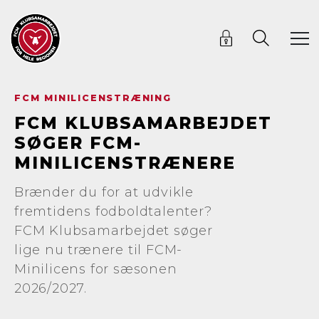
FCM MINILICENSTRÆNING
FCM KLUBSAMARBEJDET
SØGER FCM-
MINILICENSTRÆNERE
Brænder du for at udvikle
fremtidens fodboldtalenter?
FCM Klubsamarbejdet søger
lige nu trænere til FCM-
Minilicens for sæsonen
2026/2027.