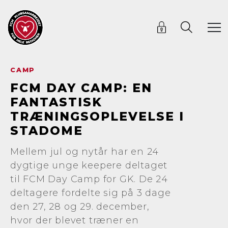
CAMP
FCM DAY CAMP: EN
FANTASTISK
TRÆNINGSOPLEVELSE I
STADOME
Mellem jul og nytår har en 24
dygtige unge keepere deltaget
til FCM Day Camp for GK. De 24
deltagere fordelte sig på 3 dage
den 27, 28 og 29. december,
hvor der blevet træner en