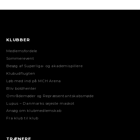
KLUBBER
Medlemsfordele
Sommerevent
Besøg af Superliga- og akademispillere
Klubudflugten
Løb med ind på MCH Arena
Bliv boldhenter
Områdemøder og Repræsentantskabsmøde
Lupus – Danmarks sejeste maskot
Ansøg om klubmedlemskab
Fra klub til klub
TRÆNERE