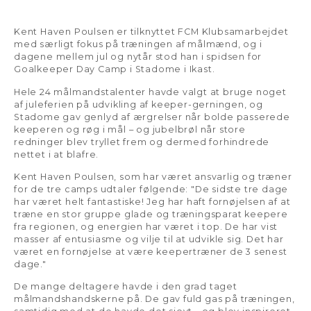
Kent Haven Poulsen er tilknyttet FCM Klubsamarbejdet
med særligt fokus på træningen af målmænd, og i
dagene mellem jul og nytår stod han i spidsen for
Goalkeeper Day Camp i Stadome i Ikast.
Hele 24 målmandstalenter havde valgt at bruge noget
af juleferien på udvikling af keeper-gerningen, og
Stadome gav genlyd af ærgrelser når bolde passerede
keeperen og røg i mål – og jubelbrøl når store
redninger blev tryllet frem og dermed forhindrede
nettet i at blafre.
Kent Haven Poulsen, som har været ansvarlig og træner
for de tre camps udtaler følgende: "De sidste tre dage
har været helt fantastiske! Jeg har haft fornøjelsen af at
træne en stor gruppe glade og træningsparat keepere
fra regionen, og energien har været i top. De har vist
masser af entusiasme og vilje til at udvikle sig. Det har
været en fornøjelse at være keepertræner de 3 senest
dage."
De mange deltagere havde i den grad taget
målmandshandskerne på. De gav fuld gas på træningen,