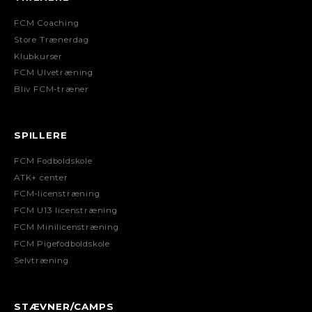
FCM Coaching
Store Trænerdag
Klubkurser
FCM Ulvetræning
Bliv FCM-træner
SPILLERE
FCM Fodboldskole
ATK+ center
FCM-licenstræning
FCM U13 licenstræning
FCM Minilicenstræning
FCM Pigefodboldskole
Selvtræning
STÆVNER/CAMPS