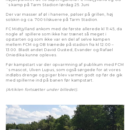
´s kamp på Tarm Stadion lørdag 25. Juni
Der var masser af øl i hanerne, pølser på grillen, høj
solskin og ca. 700 tilskuere på Tarm Stadion.
FC Midtjylland ankom med de første allerede kl 11:45, da
nogle af spillere som ikke har trænet så meget i
opstarten og som ikke var en del af selve kampen
mellem FCM og OB trænede på stadion fra kl 12:00 –
13:00. Bladt andet David Ousted, Evander og Rafael
Oniedika kunne opleves.
Før kampstart var der opvarmning af publikum med FCM
´s mascot, Ulven Lupus, som også sørgede for at vores
indløbs drenge og piger blev varmet godt op før de gik
med spillerne ind på banen før kampstart.
(Artiklen fortsætter under billedet).