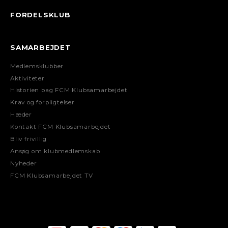
FORDELSKLUB
SAMARBEJDET
Medlemsklubber
Aktiviteter
Historien bag FCM Klubsamarbejdet
Krav og forpligtelser
Hæder
Kontakt FCM Klubsamarbejdet
Bliv frivillig
Ansøg om klubmedlemskab
Nyheder
FCM Klubsamarbejdet TV