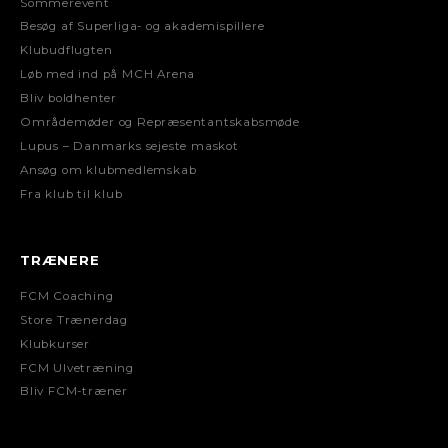
Sommerevent
Besøg af Superliga- og akademispillere
Klubudflugten
Løb med ind på MCH Arena
Bliv boldhenter
Områdemøder og Repræsentantskabsmøde
Lupus – Danmarks sejeste maskot
Ansøg om klubmedlemskab
Fra klub til klub
TRÆNERE
FCM Coaching
Store Trænerdag
Klubkurser
FCM Ulvetræning
Bliv FCM-træner