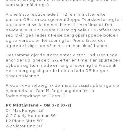
kom sejrsmålet også.
Pione Sisto reducerede til 1-2 fem minutter efter
pausen. OB’s forsvarsgeneral Jeppe Tverskov forsøgte i
ubalance at spille bolden hjem til sin målmand. Det
havde alle 700 tilskuere i Tarm og hele FCM-offensiven
set. 19-årige Frederik Heiselberg opsnappede bolden
og serverede en let scoring for Pione Sisto, der
agerede livligt i de 45 minutter, han fik på banen.
Det samme gjorde stortalentet Victor Lind. Den unge
angriber udlignede til 2-2 efter en time. Han spurtede i
dybden og tæmmede en lang aflevering fra Frederik
Heiselberg og chippede bolden forbi OB-keeper
Sayouba Mandé.
Frederik Heiselberg fik dermed to assists på sin gamle
hjemmebane. Den 19-årige angriber fik sin
fodboldopdragelse i Tarm IF.
FC Midtjylland - OB 3-2 (0-2)
0-1 Max Fenger 23’
0-2 Charly Horneman 36’
1-2 Pione Sisto 50’
2-2 Victor Lind 58’