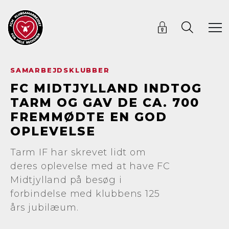
SAMARBEJDSKLUBBER
FC MIDTJYLLAND INDTOG
TARM OG GAV DE CA. 700
FREMMØDTE EN GOD
OPLEVELSE
Tarm IF har skrevet lidt om
deres oplevelse med at have FC
Midtjylland på besøg i
forbindelse med klubbens 125
års jubilæum.