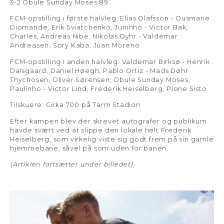
3-2 Obule Sunday Moses 89’
FCM-opstilling i første halvleg: Elias Olafsson - Ousmane
Diomande, Erik Sviatchenko, Juninho - Victor Bak,
Charles, Andreas Nibe, Nikolas Dyhr - Valdemar
Andreasen, Sory Kaba, Juan Moreno
FCM-opstilling i anden halvleg: Valdemar Birksø - Henrik
Dalsgaard, Daniel Høegh, Pablo Ortiz - Mads Døhr
Thychosen, Oliver Sørensen, Obule Sunday Moses,
Paulinho - Victor Lind, Frederik Heiselberg, Pione Sisto
Tilskuere: Cirka 700 på Tarm Stadion
Efter kampen blev der skrevet autografer og publikum
havde svært ved at slippe den lokale helt Frederik
Heiselberg, som virkelig viste sig godt frem på sin gamle
hjemmebane, såvel på som uden for banen.
(Artiklen fortsætter under billedet).