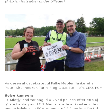
(Artiklen fortsætter under billedet).
Vinderen af gavekortet til Falke Møbler flankeret af
Peter Kirchhecker, Tarm IF og Claus Steinlein, CEO, FCM.
Selve kampen:
FC Midtjylland var bagud 0-2 ved pausen efter en sløj
første halvleg mod OB. Men allerede et kvarter inde i
anden halvleg var FCM kommet på 2-2, og kort før tid