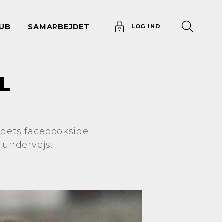
UB
SAMARBEJDET
LOG IND
L
jdets facebookside
 undervejs.