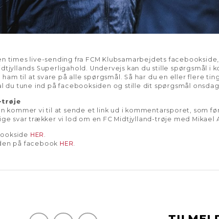
 en times live-sending fra FCM Klubsamarbejdets facebooksid
dtjyllands Superligahold. Undervejs kan du stille spørgsmål i k
få ham til at svare på alle spørgsmål. Så har du en eller flere t
al du tune ind på facebooksiden og stille dit spørgsmål onsdag d
-trøje
en kommer vi til at sende et link ud i kommentarsporet, som før
tige svar trækker vi lod om en FC Midtjylland-trøje med Mikael
bookside
HER
.
eden på facebook
HER
.
TILMEL