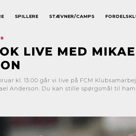
RE
SPILLERE
STÆVNER/CAMPS
FORDELSKL
ER
OK LIVE MED MIKAE
SON
ruar kl. 13.00 går vi live på FCM Klubsamarbe
 Anderson. Du kan stille spørgsmål til ham