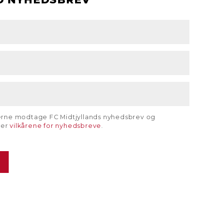
gerne modtage FC Midtjyllands nyhedsbrev og
rer
vilkårene for nyhedsbreve
.