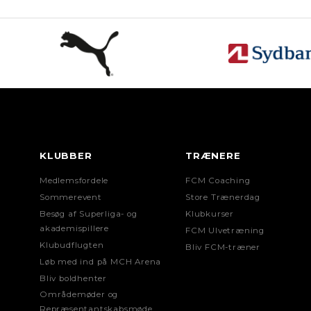
KLUBBER
TRÆNERE
Medlemsfordele
FCM Coaching
Sommerevent
Store Trænerdag
Besøg af Superliga- og
Klubkurser
akademispillere
FCM Ulvetræning
Klubudflugten
Bliv FCM-træner
Løb med ind på MCH Arena
Bliv boldhenter
Områdemøder og
Repræsentantskabsmøde