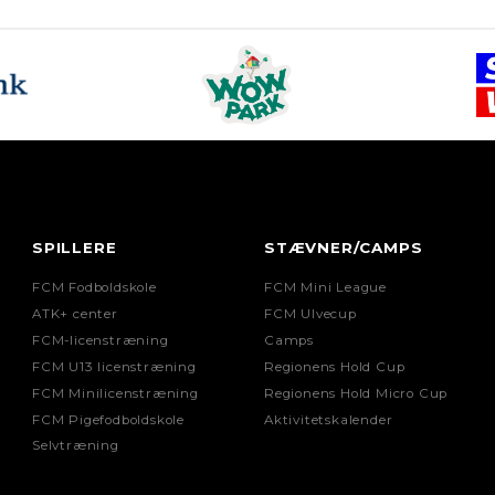
SPILLERE
STÆVNER/CAMPS
FCM Fodboldskole
FCM Mini League
ATK+ center
FCM Ulvecup
FCM-licenstræning
Camps
FCM U13 licenstræning
Regionens Hold Cup
FCM Minilicenstræning
Regionens Hold Micro Cup
FCM Pigefodboldskole
Aktivitetskalender
Selvtræning