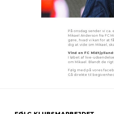
På onsdag sender vi ca.
Mikael Anderson fra FC Mi
gøre, hvad vi kan for at 
dig at vide om Mikael, sk
Vind en FC Midtjylland
I løbet af live-udsendels
om Mikael. Blandt de rig
Følg med på vores face
Gå direkte til begivenh
FØLG KLUBSMARBEJDET