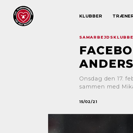
KLUBBER
TRÆNE
SAMARBEJDSKLUBB
FACEBO
ANDER
Onsdag den 17. feb
sammen med Mikael
15/02/21