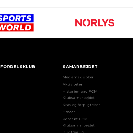
FORDELSKLUB
SAMARBEJDET
Medlemsklubber
Aktiviteter
Historien bag FCM
Klubsamarbejdet
Krav og forpligtelser
Hæder
Kontakt FCM
Klubsamarbejdet
Bliv frivillig