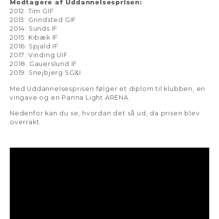
Modtagere af Uddannelsesprisen:
2012: Tim GIF
2013: Grindsted GIF
2014: Sunds IF
2015: Kibæk IF
2016: Spjald IF
2017: Vinding UIF
2018: Gauerslund IF
2019: Snejbjerg SG&I
Med Uddannelsesprisen følger et diplom til klubben, en
vingave og en Panna Light ARENA.
Nedenfor kan du se, hvordan det så ud, da prisen blev
overrakt.