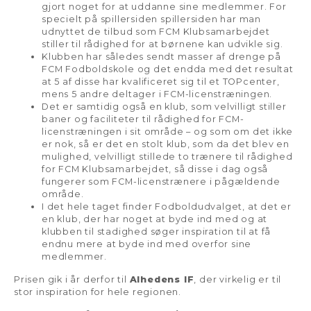
gjort noget for at uddanne sine medlemmer. For
specielt på spillersiden spillersiden har man
udnyttet de tilbud som FCM Klubsamarbejdet
stiller til rådighed for at børnene kan udvikle sig.
Klubben har således sendt masser af drenge på
FCM Fodboldskole og det endda med det resultat
at 5 af disse har kvalificeret sig til et TOPcenter,
mens 5 andre deltager i FCM-licenstræningen.
Det er samtidig også en klub, som velvilligt stiller
baner og faciliteter til rådighed for FCM-
licenstræningen i sit område – og som om det ikke
er nok, så er det en stolt klub, som da det blev en
mulighed, velvilligt stillede to trænere til rådighed
for FCM Klubsamarbejdet, så disse i dag også
fungerer som FCM-licenstrænere i pågældende
område.
I det hele taget finder Fodboldudvalget, at det er
en klub, der har noget at byde ind med og at
klubben til stadighed søger inspiration til at få
endnu mere at byde ind med overfor sine
medlemmer.
Prisen gik i år derfor til
Alhedens IF
, der virkelig er til
stor inspiration for hele regionen.