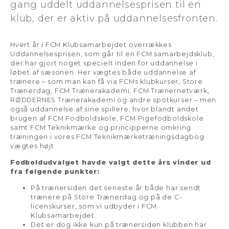
gang uddelt uddannelsesprisen til en
klub, der er aktiv på uddannelsesfronten.
Hvert år i FCM Klubsamarbejdet overrækkes
Uddannelsesprisen, som går til en FCM samarbejdsklub,
der har gjort noget specielt inden for uddannelse i
løbet af sæsonen. Her vægtes både uddannelse af
trænere – som man kan få via FCMs klubkurser, Store
Trænerdag, FCM Trænerakademi, FCM Trænernetværk,
RØDDERNES Trænerakademi og andre spotkurser – men
også uddannelse af sine spillere, hvor blandt andet
brugen af FCM Fodboldskole, FCM Pigefodboldskole
samt FCM Teknikmærke og principperne omkring
træningen i vores FCM Teknikmærketræningsdagbog
vægtes højt.
Fodboldudvalget havde valgt dette års vinder ud
fra følgende punkter:
På trænersiden det seneste år både har sendt
trænere på Store Trænerdag og på de C-
licenskurser, som vi udbyder i FCM
Klubsamarbejdet.
Det er dog ikke kun på trænersiden klubben har