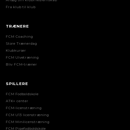
Fra klub til klub
TRÆNERE
FCM Coaching
Store Trænerdag
Klubkurser
FCM Ulvetræning
Bliv FCM-træner
SPILLERE
FCM Fodboldskole
ATK+ center
FCM-licenstræning
FCM U13 licenstræning
FCM Minilicenstræning
FCM Pigefodboldskole