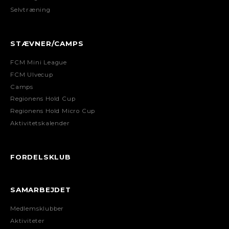
Selvtræning
STÆVNER/CAMPS
FCM Mini League
FCM Ulvecup
Camps
Regionens Hold Cup
Regionens Hold Micro Cup
Aktivitetskalender
FORDELSKLUB
SAMARBEJDET
Medlemsklubber
Aktiviteter