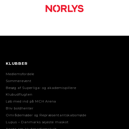
KLUBBER
Medlemsfordele
Sommerevent
Besøg af Superliga- og akademispillere
Klubudflugten
Løb med ind på MCH Arena
Bliv boldhenter
Områdemøder og Repræsentantskabsmøde
Lupus – Danmarks sejeste maskot
Ansøg om klubmedlemskab