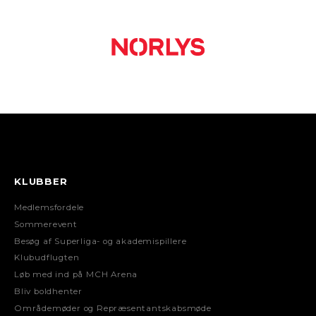
KLUBBER
Medlemsfordele
Sommerevent
Besøg af Superliga- og akademispillere
Klubudflugten
Løb med ind på MCH Arena
Bliv boldhenter
Områdemøder og Repræsentantskabsmøde