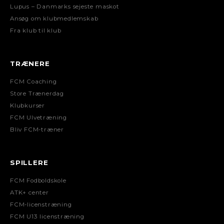
Lupus – Danmarks sejeste maskot
Ansøg om klubmedlemskab
Fra klub til klub
TRÆNERE
FCM Coaching
Store Trænerdag
Klubkurser
FCM Ulvetræning
Bliv FCM-træner
SPILLERE
FCM Fodboldskole
ATK+ center
FCM-licenstræning
FCM U13 licenstræning