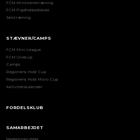
FCM Minilicenstræning
FCM Pigefodboldskole
Selvtræning
STÆVNER/CAMPS
FCM Mini League
FCM Ulvecup
Camps
Regionens Hold Cup
Regionens Hold Micro Cup
Aktivitetskalender
FORDELSKLUB
SAMARBEJDET
Medlemsklubber