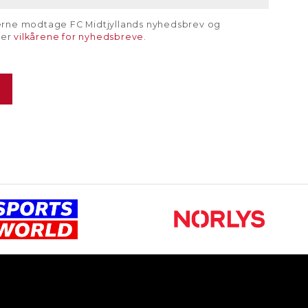
gerne modtage FC Midtjyllands nyhedsbrev og
rer
vilkårene for nyhedsbreve
.