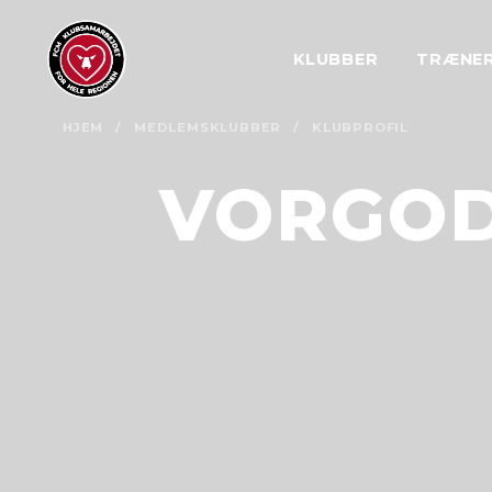
KLUBBER
TRÆNE
HJEM
/
MEDLEMSKLUBBER
/
KLUBPROFIL
VORGOD