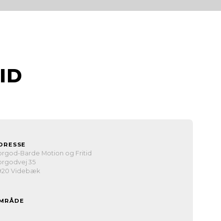
ID
DRESSE
orgod-Barde Motion og Fritid
orgodvej 35
920 Videbæk
MRÅDE