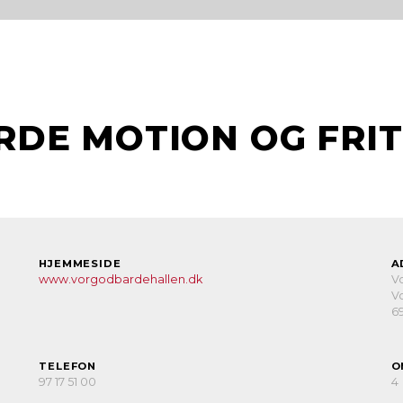
DE MOTION OG FRIT
HJEMMESIDE
A
www.vorgodbardehallen.dk
V
V
6
TELEFON
O
97 17 51 00
4