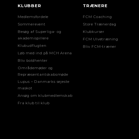
KLUBBER
TRÆNERE
Medlemsfordele
FCM Coaching
Sommerevent
Store Trænerdag
Besøg af Superliga- og
Klubkurser
akademispillere
FCM Ulvetræning
Klubudflugten
Bliv FCM-træner
Løb med ind på MCH Arena
Bliv boldhenter
Områdemøder og
Repræsentantskabsmøde
Lupus – Danmarks sejeste
maskot
Ansøg om klubmedlemskab
Fra klub til klub