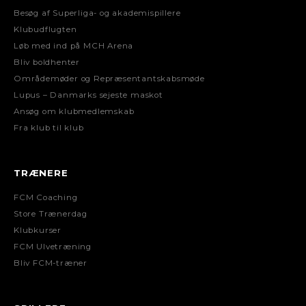
Besøg af Superliga- og akademispillere
Klubudflugten
Løb med ind på MCH Arena
Bliv boldhenter
Områdemøder og Repræsentantskabsmøde
Lupus – Danmarks sejeste maskot
Ansøg om klubmedlemskab
Fra klub til klub
TRÆNERE
FCM Coaching
Store Trænerdag
Klubkurser
FCM Ulvetræning
Bliv FCM-træner