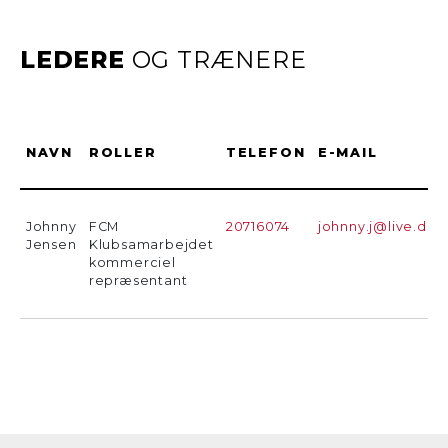
LEDERE
OG TRÆNERE
NAVN
ROLLER
TELEFON
E-MAIL
Johnny
FCM
20716074
johnny.j@live.dk
Jensen
Klubsamarbejdet
kommerciel
repræsentant