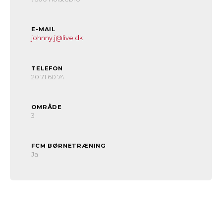
E-MAIL
johnny.j@live.dk
TELEFON
20 71 60 74
OMRÅDE
3
FCM BØRNETRÆNING
Ja