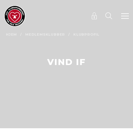
HJEM
/
MEDLEMSKLUBBER
/
KLUBPROFIL
VIND IF