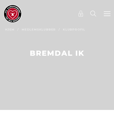
HJEM
/
MEDLEMSKLUBBER
/
KLUBPROFIL
BREMDAL IK