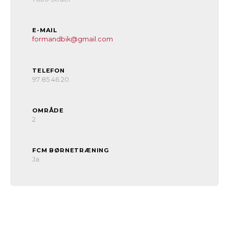
E-MAIL
formandbik@gmail.com
TELEFON
97 85 46 20
OMRÅDE
2
FCM BØRNETRÆNING
Ja