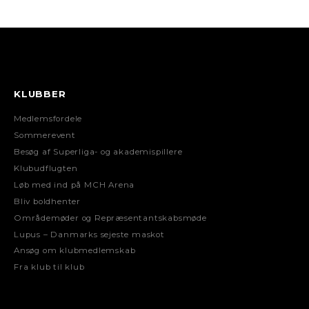
KLUBBER
Medlemsfordele
Sommerevent
Besøg af Superliga- og akademispillere
Klubudflugten
Løb med ind på MCH Arena
Bliv boldhenter
Områdemøder og Repræsentantskabsmøde
Lupus – Danmarks sejeste maskot
Ansøg om klubmedlemskab
Fra klub til klub