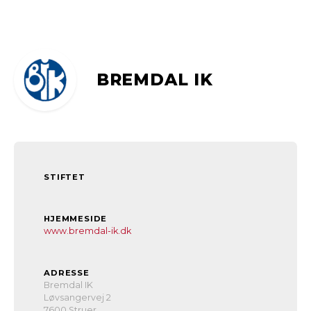
BREMDAL IK
STIFTET
HJEMMESIDE
www.bremdal-ik.dk
ADRESSE
Bremdal IK
Løvsangervej 2
7600 Struer