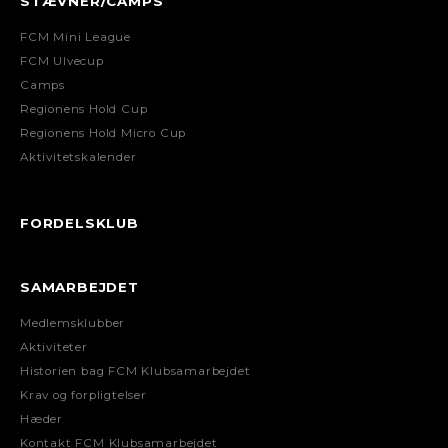
STÆVNER/CAMPS
FCM Mini League
FCM Ulvecup
Camps
Regionens Hold Cup
Regionens Hold Micro Cup
Aktivitetskalender
FORDELSKLUB
SAMARBEJDET
Medlemsklubber
Aktiviteter
Historien bag FCM Klubsamarbejdet
Krav og forpligtelser
Hæder
Kontakt FCM Klubsamarbejdet