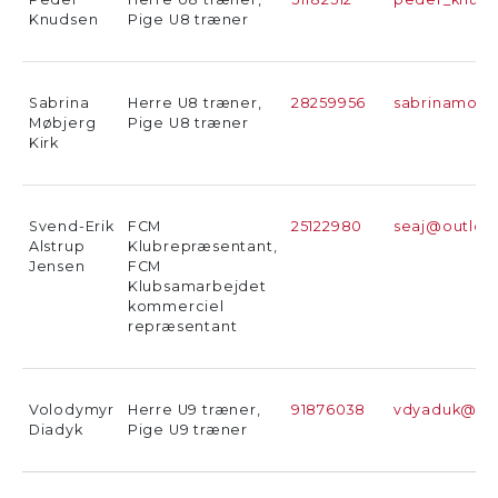
Knudsen
Pige U8 træner
Sabrina
Herre U8 træner,
28259956
sabrinamoe
Møbjerg
Pige U8 træner
Kirk
Svend-Erik
FCM
25122980
seaj@outloo
Alstrup
Klubrepræsentant,
Jensen
FCM
Klubsamarbejdet
kommerciel
repræsentant
Volodymyr
Herre U9 træner,
91876038
vdyaduk@gm
Diadyk
Pige U9 træner