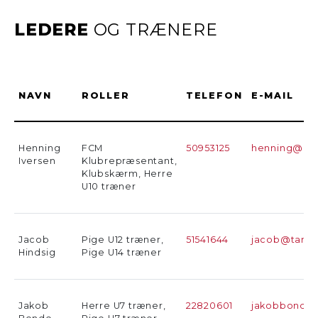
LEDERE
OG TRÆNERE
NAVN
ROLLER
TELEFON
E-MAIL
Henning
FCM
50953125
henning@lind
Iversen
Klubrepræsentant,
Klubskærm, Herre
U10 træner
Jacob
Pige U12 træner,
51541644
jacob@tangh
Hindsig
Pige U14 træner
Jakob
Herre U7 træner,
22820601
jakobbonde