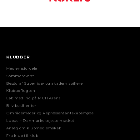
KLUBBER
Medlemsfordele
Sommerevent
Besøg af Superliga- og akademispillere
Klubudflugten
Løb med ind på MCH Arena
Bliv boldhenter
Områdemøder og Repræsentantskabsmøde
Lupus – Danmarks sejeste maskot
Ansøg om klubmedlemskab
Fra klub til klub