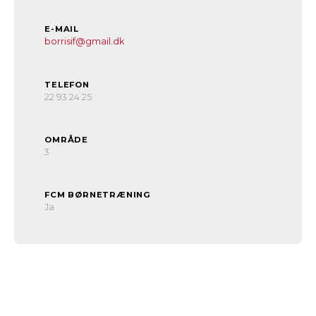
E-MAIL
borrisif@gmail.dk
TELEFON
22 93 24 25
OMRÅDE
3
FCM BØRNETRÆNING
Ja