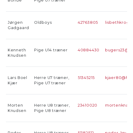
Bonde
Pige U7 træner
Jørgen
Oldboys
42763805
lisbethkrog
Gadgaard
Kenneth
Pige U14 træner
40884430
bugers23@h
Knudsen
Lars Boel
Herre U7 træner,
51345215
kjaer80@hot
Kjær
Pige U7 træner
Morten
Herre U8 træner,
23410020
mortenknau
Knudsen
Pige U8 træner
Peder
Herre U8 træner,
51182512
peder_knud