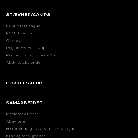
STÆVNER/CAMPS
FCM Mini League
FCM Ulvecup
Camps
Regionens Hold Cup
Regionens Hold Micro Cup
Aktivitetskalender
FORDELSKLUB
SAMARBEJDET
Medlemsklubber
Aktiviteter
Historien bag FCM Klubsamarbejdet
Krav og forpligtelser