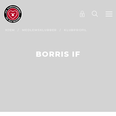
HJEM
/
MEDLEMSKLUBBER
/
KLUBPROFIL
BORRIS IF