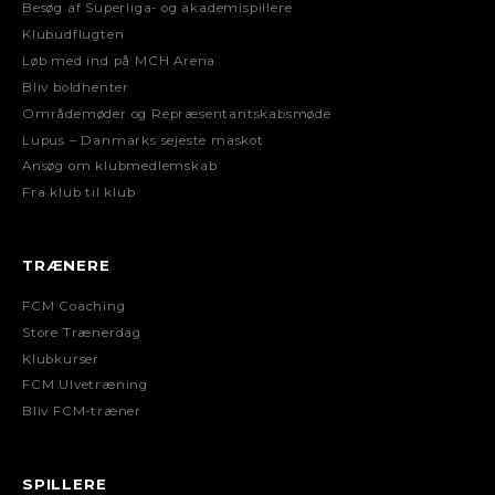
Besøg af Superliga- og akademispillere
Klubudflugten
Løb med ind på MCH Arena
Bliv boldhenter
Områdemøder og Repræsentantskabsmøde
Lupus – Danmarks sejeste maskot
Ansøg om klubmedlemskab
Fra klub til klub
TRÆNERE
FCM Coaching
Store Trænerdag
Klubkurser
FCM Ulvetræning
Bliv FCM-træner
SPILLERE