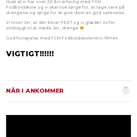
Husk at vi har over 20 års erfaring med FCM
Fodboldskole og vi skal nok sørge for, at tage vare på
drengene og sørge for at give dem en god oplevelse.
Vi lover Jer, at det bliver FEDT og vi glæder os for
sindssygt til at møde Jer, drenge
God fornøjelse med FCM Fodboldskoleintro-filmen.
VIGTIGT!!!!!!
NÅR I ANKOMMER
Vi beder Jer om at overholde følgende:
Når I ankommer til FCM Fodboldskole, så
beder vi én af Jer forældre gå med Jeres
dreng hen til indregistreringen for at hjælpe