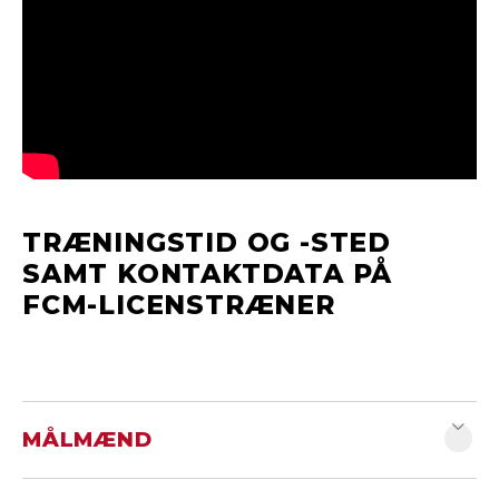
ham og os med det, så vi er sikre på, vi har
rette navn, fødselsdato, mailadresse, tlf.nr.
etc.
Når indregistreringen er sket, så tager vi os af
Jeres dreng herfra.
Forældre har mulighed for at overvære
træningerne - hold Jer blot lidt på afstand.
TRÆNINGSTID OG -STED
SAMT KONTAKTDATA PÅ
FCM-LICENSTRÆNER
MÅLMÆND