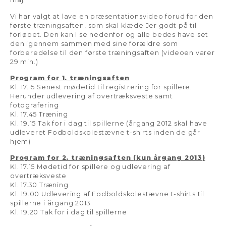
Vi har valgt at lave en præsentationsvideo forud for den
første træningsaften, som skal klæde Jer godt på til
forløbet. Den kan I se nedenfor og alle bedes have set
den igennem sammen med sine forældre som
forberedelse til den første træningsaften (videoen varer
29 min.)
Program for 1. træningsaften
Kl. 17.15 Senest mødetid til registrering for spillere.
Herunder udlevering af overtræksveste samt
fotografering
Kl. 17.45 Træning
Kl. 19.15 Tak for i dag til spillerne (årgang 2012 skal have
udleveret Fodboldskolestævne t-shirts inden de går
hjem)
Program for 2. træningsaften (kun årgang 2013)
Kl. 17.15 Mødetid for spillere og udlevering af
overtræksveste
Kl. 17.30 Træning
Kl. 19.00 Udlevering af Fodboldskolestævne t-shirts til
spillerne i årgang 2013
Kl. 19.20 Tak for i dag til spillerne