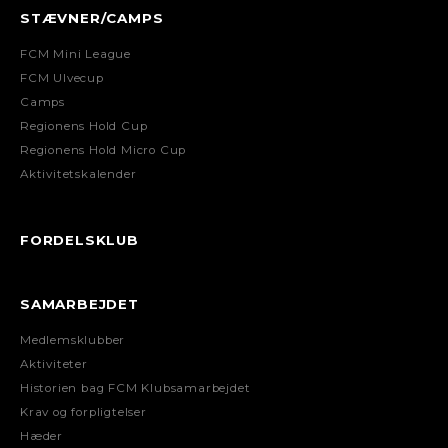
STÆVNER/CAMPS
FCM Mini League
FCM Ulvecup
Camps
Regionens Hold Cup
Regionens Hold Micro Cup
Aktivitetskalender
FORDELSKLUB
SAMARBEJDET
Medlemsklubber
Aktiviteter
Historien bag FCM Klubsamarbejdet
Krav og forpligtelser
Hæder