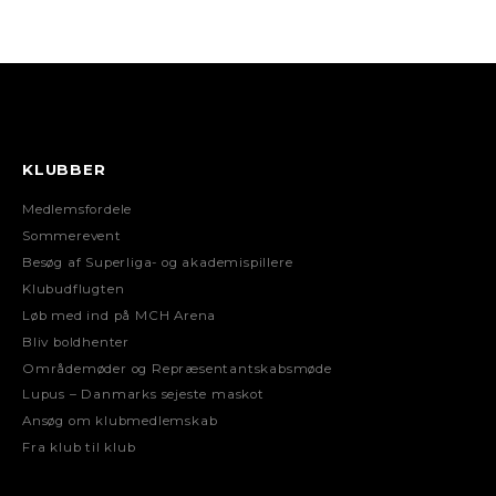
KLUBBER
Medlemsfordele
Sommerevent
Besøg af Superliga- og akademispillere
Klubudflugten
Løb med ind på MCH Arena
Bliv boldhenter
Områdemøder og Repræsentantskabsmøde
Lupus – Danmarks sejeste maskot
Ansøg om klubmedlemskab
Fra klub til klub