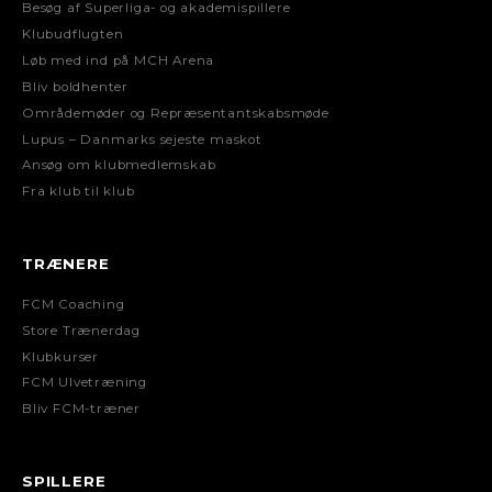
Besøg af Superliga- og akademispillere
Klubudflugten
Løb med ind på MCH Arena
Bliv boldhenter
Områdemøder og Repræsentantskabsmøde
Lupus – Danmarks sejeste maskot
Ansøg om klubmedlemskab
Fra klub til klub
TRÆNERE
FCM Coaching
Store Trænerdag
Klubkurser
FCM Ulvetræning
Bliv FCM-træner
SPILLERE