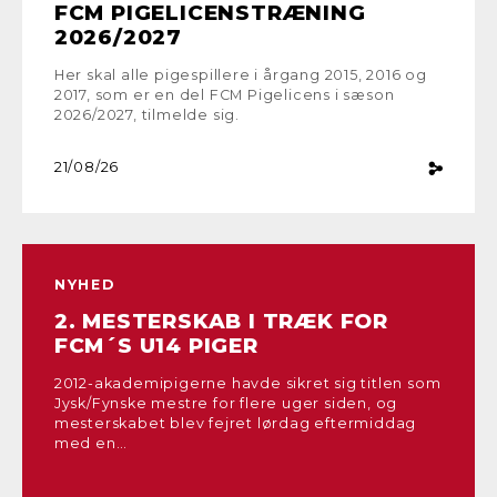
FCM PIGELICENSTRÆNING
2026/2027
Her skal alle pigespillere i årgang 2015, 2016 og
2017, som er en del FCM Pigelicens i sæson
2026/2027, tilmelde sig.
21/08/26
NYHED
2. MESTERSKAB I TRÆK FOR
FCM´S U14 PIGER
2012-akademipigerne havde sikret sig titlen som
Jysk/Fynske mestre for flere uger siden, og
mesterskabet blev fejret lørdag eftermiddag
med en…