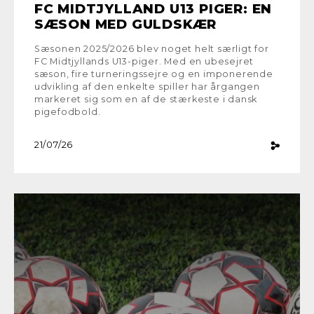
FC MIDTJYLLAND U13 PIGER: EN
SÆSON MED GULDSKÆR
Sæsonen 2025/2026 blev noget helt særligt for
FC Midtjyllands U13-piger. Med en ubesejret
sæson, fire turneringssejre og en imponerende
udvikling af den enkelte spiller har årgangen
markeret sig som en af de stærkeste i dansk
pigefodbold.
21/07/26