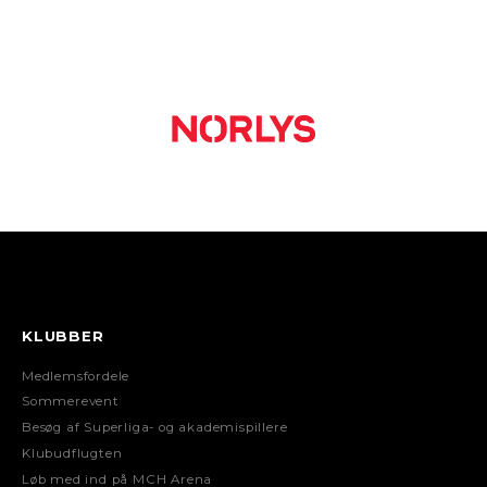
KLUBBER
Medlemsfordele
Sommerevent
Besøg af Superliga- og akademispillere
Klubudflugten
Løb med ind på MCH Arena