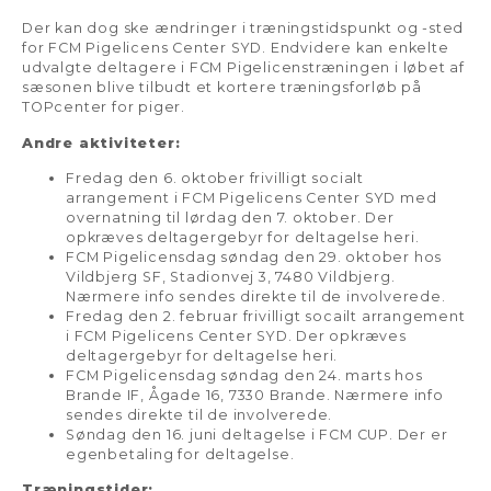
Der kan dog ske ændringer i træningstidspunkt og -sted
for FCM Pigelicens Center SYD. Endvidere kan enkelte
udvalgte deltagere i FCM Pigelicenstræningen i løbet af
sæsonen blive tilbudt et kortere træningsforløb på
TOPcenter for piger.
Andre aktiviteter:
Fredag den 6. oktober frivilligt socialt
arrangement i FCM Pigelicens Center SYD med
overnatning til lørdag den 7. oktober. Der
opkræves deltagergebyr for deltagelse heri.
FCM Pigelicensdag søndag den 29. oktober hos
Vildbjerg SF, Stadionvej 3, 7480 Vildbjerg.
Nærmere info sendes direkte til de involverede.
Fredag den 2. februar frivilligt socailt arrangement
i FCM Pigelicens Center SYD. Der opkræves
deltagergebyr for deltagelse heri.
FCM Pigelicensdag søndag den 24. marts hos
Brande IF, Ågade 16, 7330 Brande. Nærmere info
sendes direkte til de involverede.
Søndag den 16. juni deltagelse i FCM CUP. Der er
egenbetaling for deltagelse.
Træningstider: