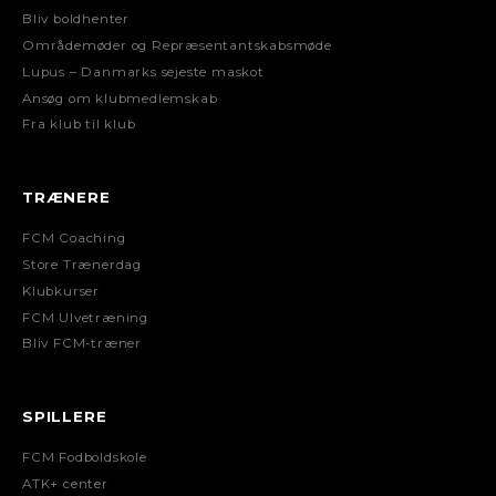
Bliv boldhenter
Områdemøder og Repræsentantskabsmøde
Lupus – Danmarks sejeste maskot
Ansøg om klubmedlemskab
Fra klub til klub
TRÆNERE
FCM Coaching
Store Trænerdag
Klubkurser
FCM Ulvetræning
Bliv FCM-træner
SPILLERE
FCM Fodboldskole
ATK+ center