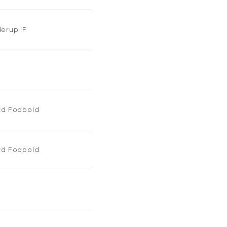
erup IF
rd Fodbold
rd Fodbold