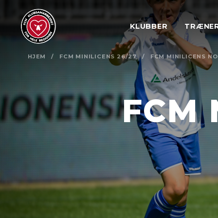
KLUBBER
TRÆNE
HJEM
/
FCM MINILICENS 26/27
/
FCM MINILICENS N
FCM 