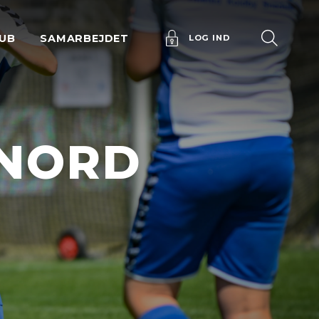
UB
SAMARBEJDET
LOG IND
 NORD