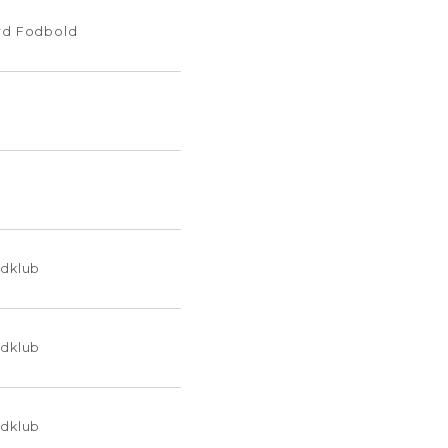
rd Fodbold
ldklub
ldklub
ldklub