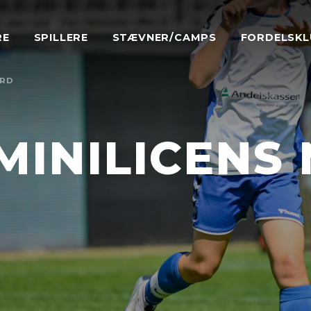
RE
SPILLERE
STÆVNER/CAMPS
FORDELSKL
ORD
MINILICENS