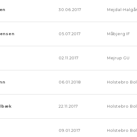
sen
30.06.2017
Mejdal-Halgå
rensen
05.07.2017
Måbjerg IF
02.11.2017
Mejrup GU
ann
06.01.2018
Holstebro Bo
albæk
22.11.2017
Holstebro Bo
09.01.2017
Holstebro Bo