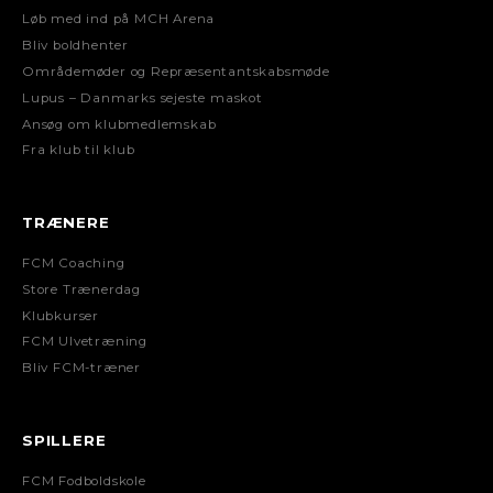
Løb med ind på MCH Arena
Bliv boldhenter
Områdemøder og Repræsentantskabsmøde
Lupus – Danmarks sejeste maskot
Ansøg om klubmedlemskab
Fra klub til klub
TRÆNERE
FCM Coaching
Store Trænerdag
Klubkurser
FCM Ulvetræning
Bliv FCM-træner
SPILLERE
FCM Fodboldskole