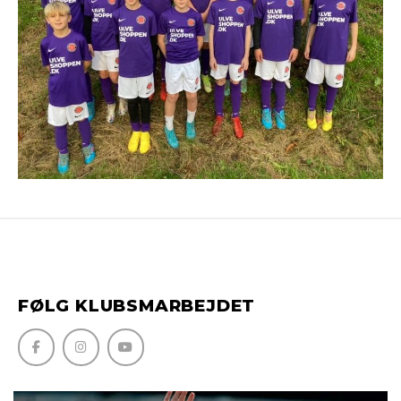
FØLG KLUBSMARBEJDET