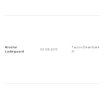
Nicolai
Taulov/Skærbæk
02.08.2013
Ladegaard
IF