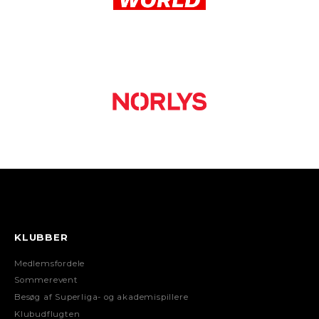
KLUBBER
Medlemsfordele
Sommerevent
Besøg af Superliga- og akademispillere
Klubudflugten