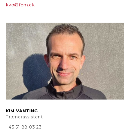
kvo@fcm.dk
KIM VANTING
Trænerassistent
+45 51 88 03 23