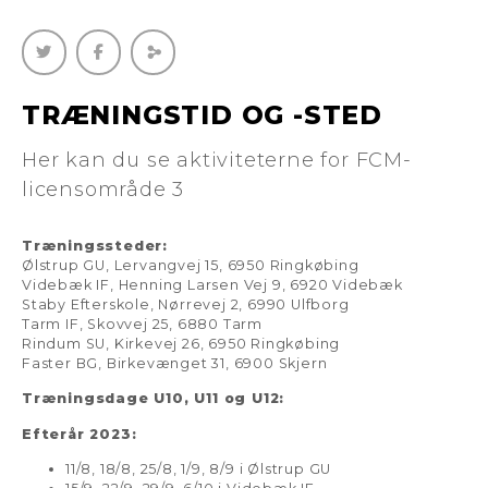
TRÆNINGSTID OG -STED
Her kan du se aktiviteterne for FCM-
licensområde 3
Træningssteder:
Ølstrup GU,
Lervangvej
15, 6950 Ringkøbing
Videbæk IF, Henning Larsen Vej 9, 6920 Videbæk
Staby Efterskole,
Nørrevej
2, 6990 Ulfborg
Tarm IF,
Skovvej 25, 6880 Tarm
Rindum SU, Kirkevej 26, 6950 Ringkøbing
Faster BG, Birkevænget 31, 6900 Skjern
Træningsdage U10, U11 og U12:
Efterår 2023:
11/8, 18/8, 25/8, 1/9, 8/9 i
Ølstrup GU