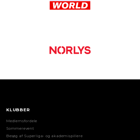
KLUBBER
Medlemsfordele
Sommerevent
Besøg af Superliga- og akademispillere