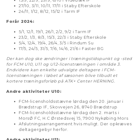
15/9, 22/9, 29/9, 6/10 i
Videbæk IF
27/10, 3/11, 10/11, 17/11 i
Staby Efterskole
24/11, 1/12, 8/12, 15/12 i Tarm IF
Forår 2024:
5/1, 12/1, 19/1, 26/1, 2/2, 9/2 i Tarm IF
23/2, 1/3, 8/3, 15/3, 22/3 i Staby Efterskole
5/4, 12/4, 19/4, 26/4, 3/5 i Rindum Su
17/5, 24/5, 31/5, 7/6, 14/6, 21/6 i Faster BG
Der kan dog ske ændringer i træningstidspunkt og -sted
for FCM U10, U11 og U12-licenstræningen i område 3.
Endvidere kan enkelte udvalgte deltagere i FCM-
licenstræningen i løbet af sæsonen blive tilbudt et
kortere træningsforløb på ATK+ Center HERNING.
Andre aktiviteter U10:
FCM-licensholdsstævne lørdag den 20. januar i
Brædstrup IF, Skovvejen 26, 8740 Brædstrup
FCM-licensholdsstævne lørdag den 2. marts i
MorsØ
FC, H.C Ørstedsvej 15, 7900 Nykøbing Mors
Afslutningsarrangement hvis muligt. Der opkræves
deltagergebyr herfor.
Andre aktiviteter U11: