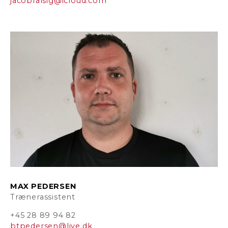
jacobfalsig@icloud.com
MAX PEDERSEN
Trænerassistent
+45 28 89 94 82
btpedersen@live.dk