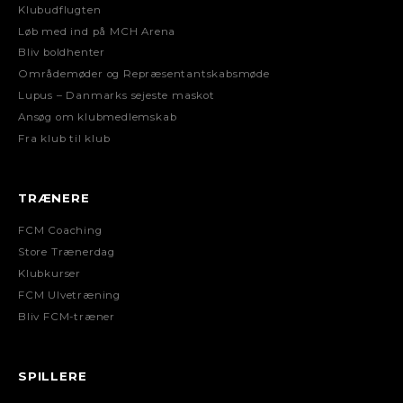
Klubudflugten
Løb med ind på MCH Arena
Bliv boldhenter
Områdemøder og Repræsentantskabsmøde
Lupus – Danmarks sejeste maskot
Ansøg om klubmedlemskab
Fra klub til klub
TRÆNERE
FCM Coaching
Store Trænerdag
Klubkurser
FCM Ulvetræning
Bliv FCM-træner
SPILLERE