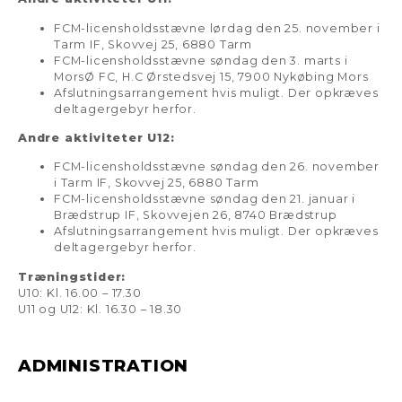
FCM-licensholdsstævne lørdag den 25. november i
Tarm IF,
Skovvej 25, 6880 Tarm
FCM-licensholdsstævne søndag den 3. marts i
MorsØ
FC, H.C Ørstedsvej 15, 7900 Nykøbing Mors
Afslutningsarrangement hvis muligt. Der opkræves
deltagergebyr herfor.
Andre aktiviteter U12:
FCM-licensholdsstævne søndag den 26. november
i
Tarm IF,
Skovvej 25, 6880 Tarm
FCM-licensholdsstævne søndag den 21. januar i
Brædstrup IF, Skovvejen 26, 8740 Brædstrup
Afslutningsarrangement hvis muligt. Der opkræves
deltagergebyr herfor.
Træningstider:
U10: Kl. 16.00 – 17.30
U11 og U12: Kl. 16.30 – 18.30
ADMINISTRATION