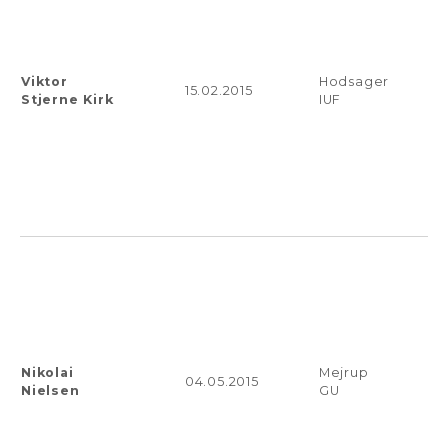
Viktor
Hodsager
15.02.2015
Stjerne Kirk
IUF
Nikolai
Mejrup
04.05.2015
Nielsen
GU