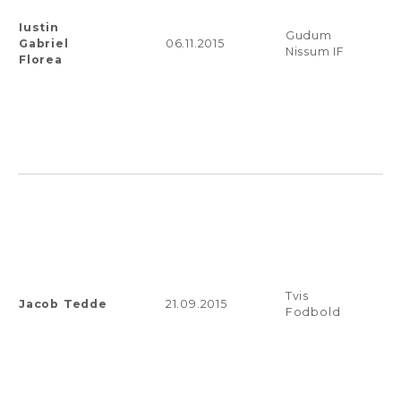
Iustin
Gudum
Gabriel
06.11.2015
Nissum IF
Florea
Tvis
Jacob Tedde
21.09.2015
Fodbold