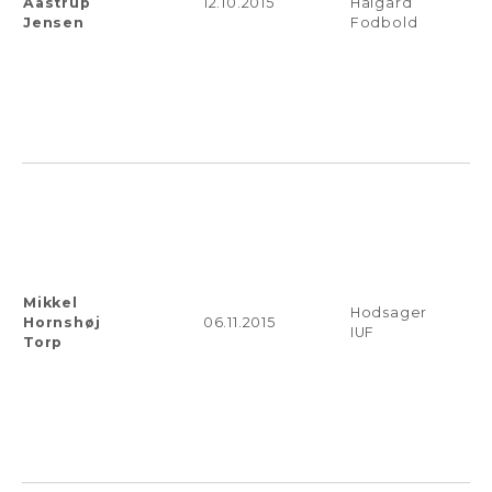
Aastrup
12.10.2015
Halgård
Jensen
Fodbold
Mikkel
Hodsager
Hornshøj
06.11.2015
IUF
Torp