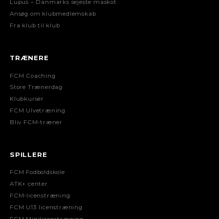
Lupus – Danmarks sejeste maskot
Ansøg om klubmedlemskab
Fra klub til klub
TRÆNERE
FCM Coaching
Store Trænerdag
Klubkurser
FCM Ulvetræning
Bliv FCM-træner
SPILLERE
FCM Fodboldskole
ATK+ center
FCM-licenstræning
FCM U13 licenstræning
FCM Minilicenstræning