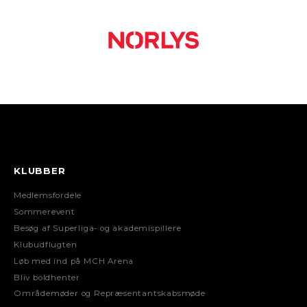
KLUBBER
Medlemsfordele
Sommerevent
Besøg af Superliga- og akademispillere
Klubudflugten
Løb med ind på MCH Arena
Bliv boldhenter
Områdemøder og Repræsentantskabsmøde