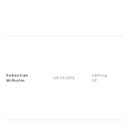
Sebastian
Lemvig
06.05.2015
Wilholm
GF