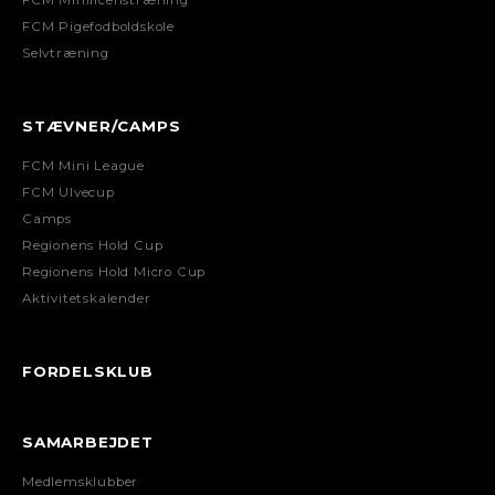
FCM Pigefodboldskole
Selvtræning
STÆVNER/CAMPS
FCM Mini League
FCM Ulvecup
Camps
Regionens Hold Cup
Regionens Hold Micro Cup
Aktivitetskalender
FORDELSKLUB
SAMARBEJDET
Medlemsklubber