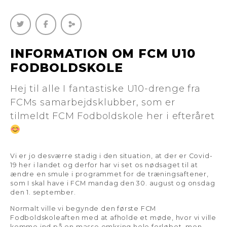
INFORMATION OM FCM U10
FODBOLDSKOLE
Hej til alle I fantastiske U10-drenge fra
FCMs samarbejdsklubber, som er
tilmeldt FCM Fodboldskole her i efteråret
Vi er jo desværre stadig i den situation, at der er Covid-
19 her i landet og derfor har vi set os nødsaget til at
ændre en smule i programmet for de træningsaftener,
som I skal have i FCM mandag den 30. august og onsdag
den 1. september.
Normalt ville vi begynde den første FCM
Fodboldskoleaften med at afholde et møde, hvor vi ville
komme ind på en masse omkring hele forløbet, men