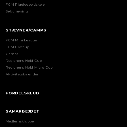
FCM Pigefodboldskole
Selvtræning
STÆVNER/CAMPS
FCM Mini League
FCM Ulvecup
Camps
Regionens Hold Cup
Regionens Hold Micro Cup
Aktivitetskalender
FORDELSKLUB
SAMARBEJDET
Medlemsklubber