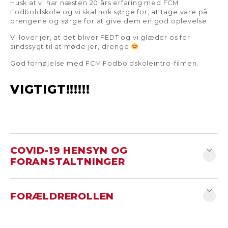
Husk at vi har næsten 20 års erfaring med FCM
Fodboldskole og vi skal nok sørge for, at tage vare på
drengene og sørge for at give dem en god oplevelse.
Vi lover jer, at det bliver FEDT og vi glæder os for
sindssygt til at møde jer, drenge
God fornøjelse med FCM Fodboldskoleintro-filmen.
VIGTIGT!!!!!!
COVID-19 HENSYN OG
FORANSTALTNINGER
I forhold til Covid-19 tager vi følgende hensyn og
FORÆLDREROLLEN
foranstaltninger, som vi beder jer om at
overholde:
Vi har i FCM Klubsamarbejdet udviklet et digitalt