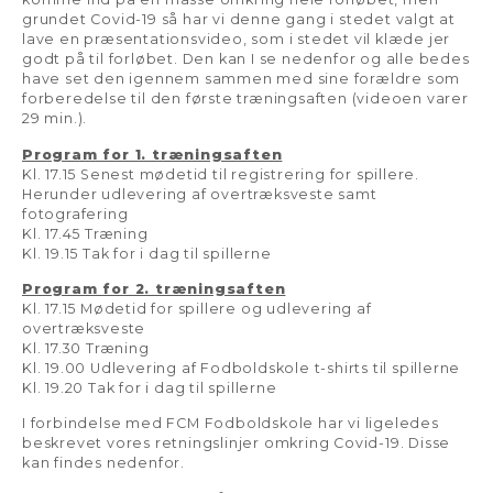
grundet Covid-19 så har vi denne gang i stedet valgt at
lave en præsentationsvideo, som i stedet vil klæde jer
godt på til forløbet. Den kan I se nedenfor og alle bedes
have set den igennem sammen med sine forældre som
forberedelse til den første træningsaften (videoen varer
29 min.).
Program for 1. træningsaften
Kl. 17.15 Senest mødetid til registrering for spillere.
Herunder udlevering af overtræksveste samt
fotografering
Kl. 17.45 Træning
Kl. 19.15 Tak for i dag til spillerne
Program for 2. træningsaften
Kl. 17.15 Mødetid for spillere og udlevering af
overtræksveste
Kl. 17.30 Træning
Kl. 19.00 Udlevering af Fodboldskole t-shirts til spillerne
Kl. 19.20 Tak for i dag til spillerne
I forbindelse med FCM Fodboldskole har vi ligeledes
beskrevet vores retningslinjer omkring Covid-19. Disse
kan findes nedenfor.