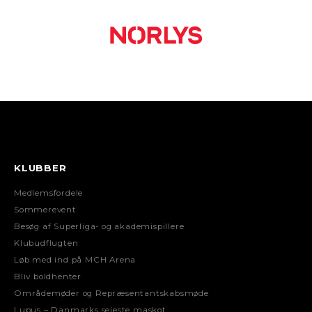
KLUBBER
Medlemsfordele
Sommerevent
Besøg af Superliga- og akademispillere
Klubudflugten
Løb med ind på MCH Arena
Bliv boldhenter
Områdemøder og Repræsentantskabsmøde
Lupus – Danmarks sejeste maskot