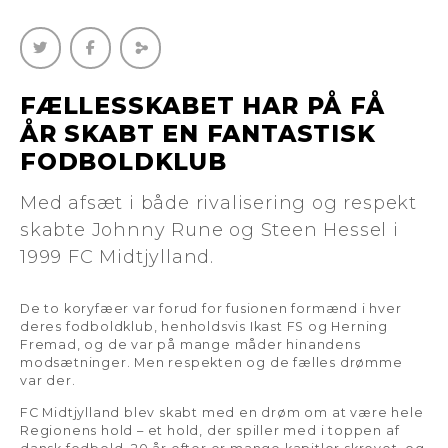
FÆLLESSKABET HAR PÅ FÅ
ÅR SKABT EN FANTASTISK
FODBOLDKLUB
Med afsæt i både rivalisering og respekt
skabte Johnny Rune og Steen Hessel i
1999 FC Midtjylland.
De to koryfæer var forud for fusionen formænd i hver
deres fodboldklub, henholdsvis Ikast FS og Herning
Fremad, og de var på mange måder hinandens
modsætninger. Men respekten og de fælles drømme
var der.
FC Midtjylland blev skabt med en drøm om at være hele
Regionens hold – et hold, der spiller med i toppen af