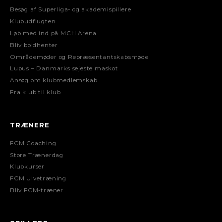
Besøg af Superliga- og akademispillere
Klubudflugten
Løb med ind på MCH Arena
Bliv boldhenter
Områdemøder og Repræsentantskabsmøde
Lupus – Danmarks sejeste maskot
Ansøg om klubmedlemskab
Fra klub til klub
TRÆNERE
FCM Coaching
Store Trænerdag
Klubkurser
FCM Ulvetræning
Bliv FCM-træner