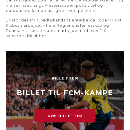
dansk fodbold. 20 år efter er mange kapitler skrevet, og
man er nået langt. Mesterskaber, pokaltitel og
europæiske kampe har givet mod på mere.
En stor del af FC Midtjyllands talentarbejde ligger i FCM
Klubsamarbejdet – hele Regionens fællesskab og
Danmarks største klubsamarbejde med over 140
samarbejdsklubber.
BILLETTER
BILLET TIL FCM-KAMPE
KØB BILLETTER