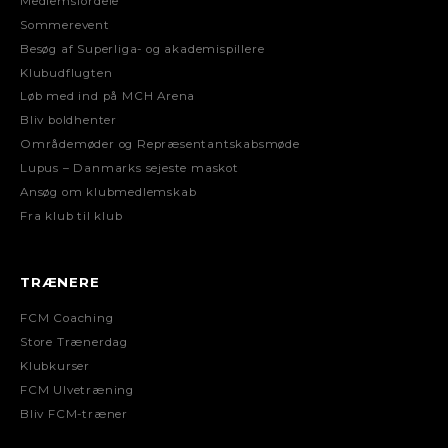
Medlemsfordele
Sommerevent
Besøg af Superliga- og akademispillere
Klubudflugten
Løb med ind på MCH Arena
Bliv boldhenter
Områdemøder og Repræsentantskabsmøde
Lupus – Danmarks sejeste maskot
Ansøg om klubmedlemskab
Fra klub til klub
TRÆNERE
FCM Coaching
Store Trænerdag
Klubkurser
FCM Ulvetræning
Bliv FCM-træner