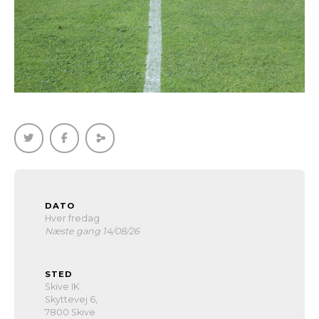
DATO
Hver fredag
Næste gang 14/08/26
STED
Skive IK
Skyttevej 6,
7800 Skive