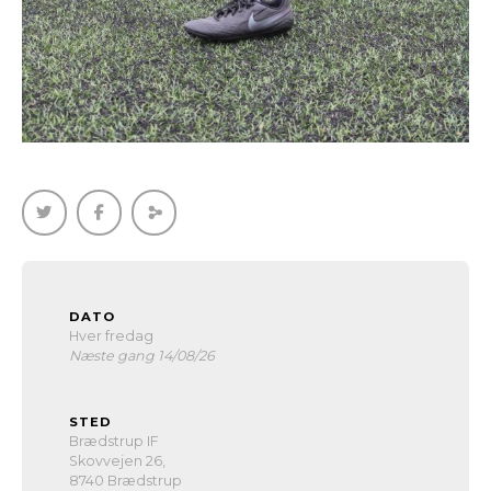
DATO
Hver fredag
Næste gang 14/08/26
STED
Brædstrup IF
Skovvejen 26,
8740 Brædstrup