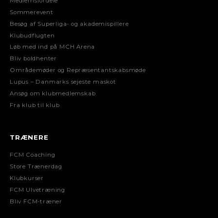
Medlemsfordele
Sommerevent
Besøg af Superliga- og akademispillere
Klubudflugten
Løb med ind på MCH Arena
Bliv boldhenter
Områdemøder og Repræsentantskabsmøde
Lupus – Danmarks sejeste maskot
Ansøg om klubmedlemskab
Fra klub til klub
TRÆNERE
FCM Coaching
Store Trænerdag
Klubkurser
FCM Ulvetræning
Bliv FCM-træner