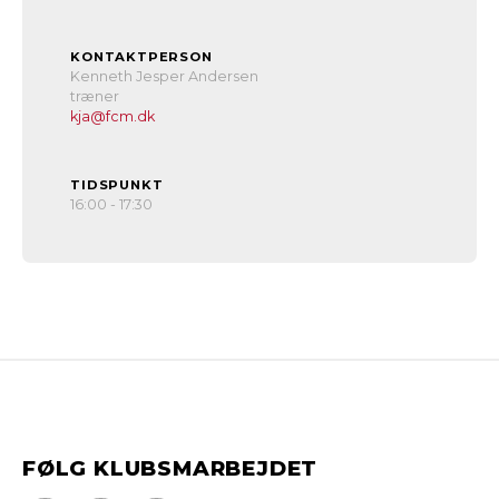
KONTAKTPERSON
Kenneth Jesper Andersen
træner
kja@fcm.dk
TIDSPUNKT
16:00 - 17:30
FØLG KLUBSMARBEJDET