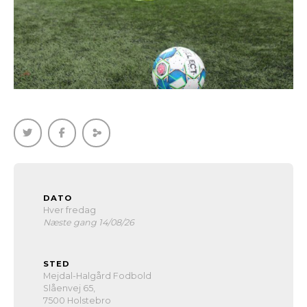
DATO
Hver fredag
Næste gang 14/08/26
STED
Mejdal-Halgård Fodbold
Slåenvej 65,
7500 Holstebro