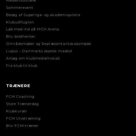
Medlemsfordele
Sommerevent
Besøg af Superliga- og akademispillere
Klubudflugten
Løb med ind på MCH Arena
Bliv boldhenter
Områdemøder og Repræsentantskabsmøde
Lupus – Danmarks sejeste maskot
Ansøg om klubmedlemskab
Fra klub til klub
TRÆNERE
FCM Coaching
Store Trænerdag
Klubkurser
FCM Ulvetræning
Bliv FCM-træner