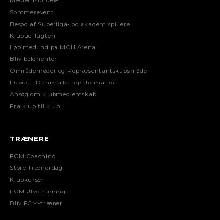
Medlemsfordele
Sommerevent
Besøg af Superliga- og akademispillere
Klubudflugten
Løb med ind på MCH Arena
Bliv boldhenter
Områdemøder og Repræsentantskabsmøde
Lupus – Danmarks sejeste maskot
Ansøg om klubmedlemskab
Fra klub til klub
TRÆNERE
FCM Coaching
Store Trænerdag
Klubkurser
FCM Ulvetræning
Bliv FCM-træner