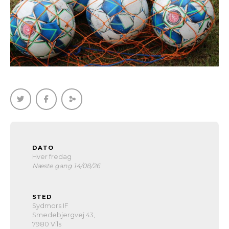
DATO
Hver fredag
Næste gang 14/08/26
STED
Sydmors IF
Smedebjergvej 43,
7980 Vils