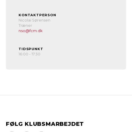
KONTAKTPERSON
Nicolai Sørensen
Træner
nso@fcm.dk
TIDSPUNKT
16:00 - 17:30
FØLG KLUBSMARBEJDET