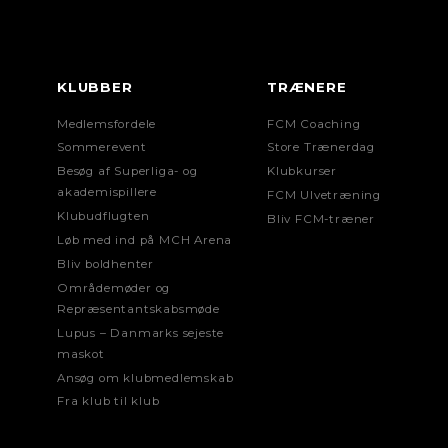
KLUBBER
TRÆNERE
Medlemsfordele
FCM Coaching
Sommerevent
Store Trænerdag
Besøg af Superliga- og
Klubkurser
akademispillere
FCM Ulvetræning
Klubudflugten
Bliv FCM-træner
Løb med ind på MCH Arena
Bliv boldhenter
Områdemøder og
Repræsentantskabsmøde
Lupus – Danmarks sejeste
maskot
Ansøg om klubmedlemskab
Fra klub til klub