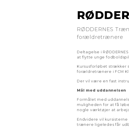
RØDDER
RØDDERNES Træner
forældretrænere
Deltagelse i RØDDERNES T
at flytte unge fodboldspi
Kursusforløbet strækker s
forældretrænere i FCM K
Der vil være en fast instr
Mål med uddannelsen
Formålet med uddannelse
muligheden for at få løbe
nogle værktøjer at arbe
Endvidere vil kursisterne
trænere ligeledes får udb