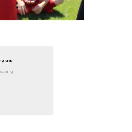
ERSON
n
svarlig