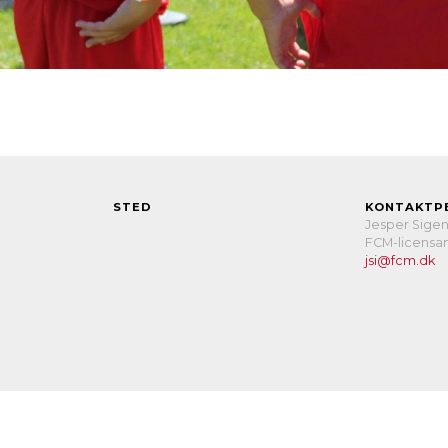
STED
KONTAKTP
Jesper Sige
FCM-licensan
jsi@fcm.dk