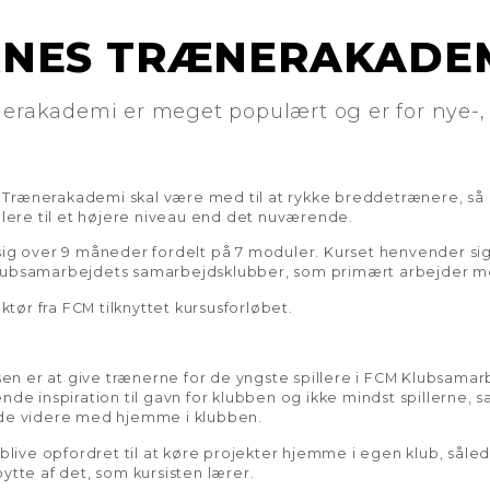
NES TRÆNERAKADEM
akademi er meget populært og er for nye-, 
rænerakademi skal være med til at rykke breddetrænere, så de
llere til et højere niveau end det nuværende.
ig over 9 måneder fordelt på 7 moduler. Kurset henvender sig t
lubsamarbejdets samarbejdsklubber, som primært arbejder med
uktør fra FCM tilknyttet kursusforløbet.
n er at give trænerne for de yngste spillere i FCM Klubsama
nde inspiration til gavn for klubben og ikke mindst spillerne, s
jde videre med hjemme i klubben.
 blive opfordret til at køre projekter hjemme i egen klub, såle
ytte af det, som kursisten lærer.