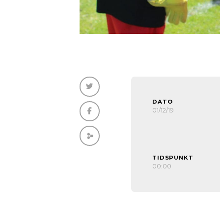
DATO
01/12/19
TIDSPUNKT
00:00