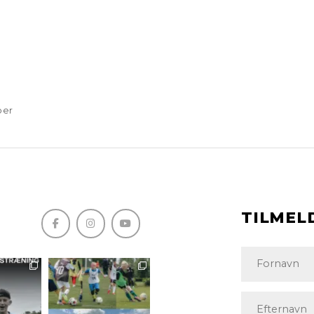
ber
TILMEL