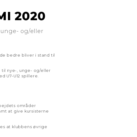
I 2020
unge- og/eller
 bedre bliver i stand til
il nye-, unge- og/eller
 U7-U12 spillere.
rbejdets områder
amt at give kursisterne
des at klubbens øvrige